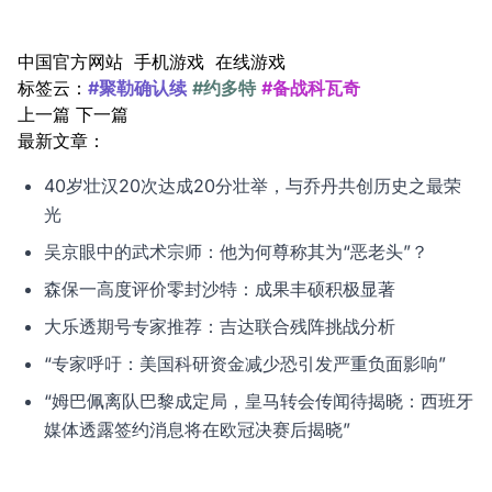
中国官方网站
手机游戏
在线游戏
标签云：
#聚勒确认续
#约多特
#备战科瓦奇
上一篇
下一篇
最新文章：
40岁壮汉20次达成20分壮举，与乔丹共创历史之最荣
光
吴京眼中的武术宗师：他为何尊称其为“恶老头”？
森保一高度评价零封沙特：成果丰硕积极显著
大乐透期号专家推荐：吉达联合残阵挑战分析
“专家呼吁：美国科研资金减少恐引发严重负面影响”
“姆巴佩离队巴黎成定局，皇马转会传闻待揭晓：西班牙
媒体透露签约消息将在欧冠决赛后揭晓”