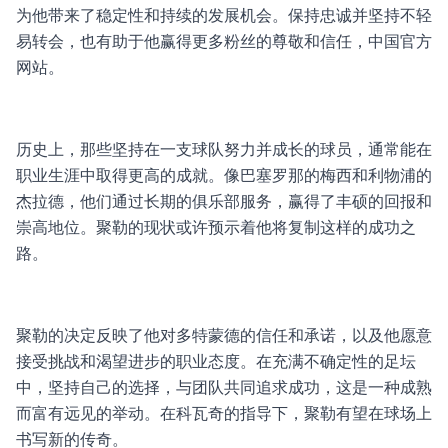
为他带来了稳定性和持续的发展机会。保持忠诚并坚持不轻
易转会，也有助于他赢得更多粉丝的尊敬和信任，
中国官方
网站
。
历史上，那些坚持在一支球队努力并成长的球员，通常能在
职业生涯中取得更高的成就。像巴塞罗那的梅西和利物浦的
杰拉德，他们通过长期的俱乐部服务，赢得了丰硕的回报和
崇高地位。聚勒的现状或许预示着他将复制这样的成功之
路。
聚勒的决定反映了他对多特蒙德的信任和承诺，以及他愿意
接受挑战和渴望进步的职业态度。在充满不确定性的足坛
中，坚持自己的选择，与团队共同追求成功，这是一种成熟
而富有远见的举动。在科瓦奇的指导下，聚勒有望在球场上
书写新的传奇。