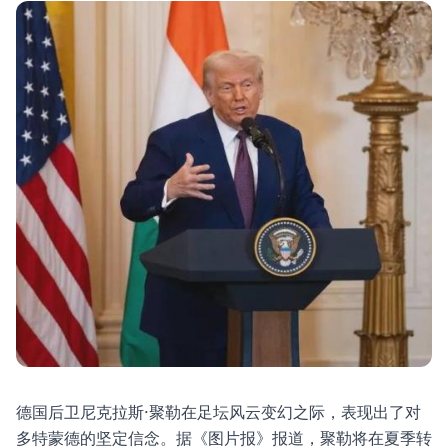
德国后卫尼克拉斯·聚勒在足坛风云变幻之际，表现出了对
多特蒙德的坚定信念。据《图片报》报道，聚勒将在夏季转