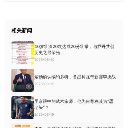
相关新闻
40岁壮汉20次达成20分壮举，与乔丹共创
历史之最荣光
2026-03-20
聚勒确认续约多特，备战科瓦奇新赛季挑战
2026-03-20
吴京眼中的武术宗师：他为何尊称其为“恶
老头”？
2026-03-19