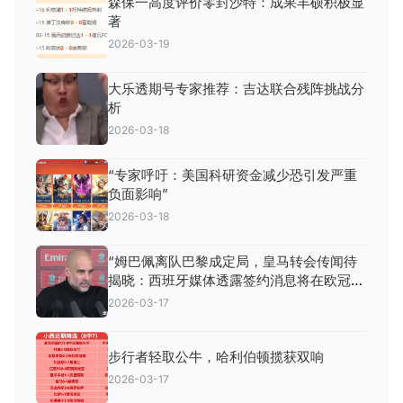
森保一高度评价零封沙特：成果丰硕积极显
著
2026-03-19
大乐透期号专家推荐：吉达联合残阵挑战分
析
2026-03-18
“专家呼吁：美国科研资金减少恐引发严重
负面影响”
2026-03-18
“姆巴佩离队巴黎成定局，皇马转会传闻待
揭晓：西班牙媒体透露签约消息将在欧冠决
赛后揭晓”
2026-03-17
步行者轻取公牛，哈利伯顿揽获双响
2026-03-17