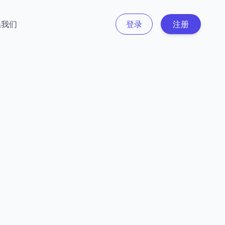
系我们
登录
注册