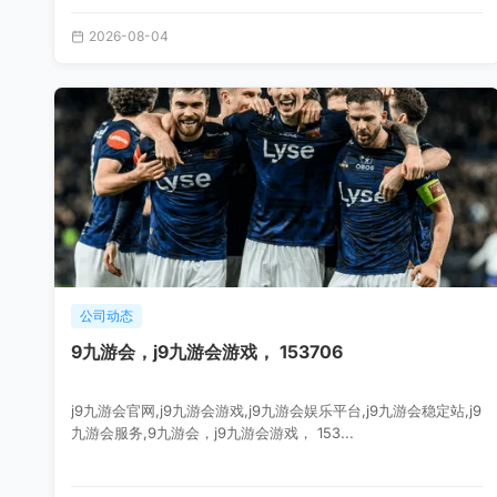
2026-08-04
公司动态
9九游会，j9九游会游戏， 153706
j9九游会官网,j9九游会游戏,j9九游会娱乐平台,j9九游会稳定站,j9
九游会服务,9九游会，j9九游会游戏， 153...