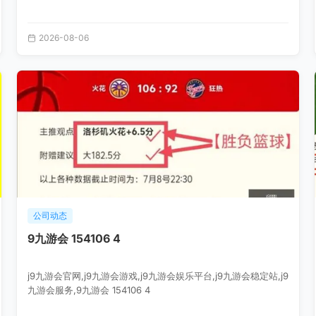
2026-08-06
公司动态
9九游会 154106 4
j9九游会官网,j9九游会游戏,j9九游会娱乐平台,j9九游会稳定站,j9
九游会服务,9九游会 154106 4