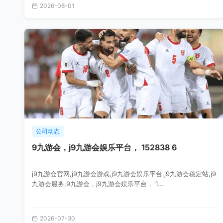
2026-08-01
公司动态
9九游会，j9九游会娱乐平台， 152838 6
j9九游会官网,j9九游会游戏,j9九游会娱乐平台,j9九游会稳定站,j9
九游会服务,9九游会，j9九游会娱乐平台， 1...
2026-07-30