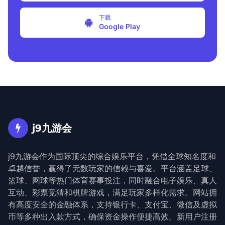
下载
Google Play
j9九游会
j9九游会作为国际顶尖的综合娱乐平台，凭借全球知名度和
卓越信誉，赢得了无数玩家的信赖与喜爱。平台涵盖足球、
篮球、网球等热门体育赛事投注，同时融合电子娱乐、真人
互动、彩票竞猜和棋牌游戏，满足玩家多样化需求。网站拥
有高度安全的金融体系，支持银行卡、支付宝、微信及虚拟
币等多种出入款方式，确保资金操作便捷高效。新用户注册