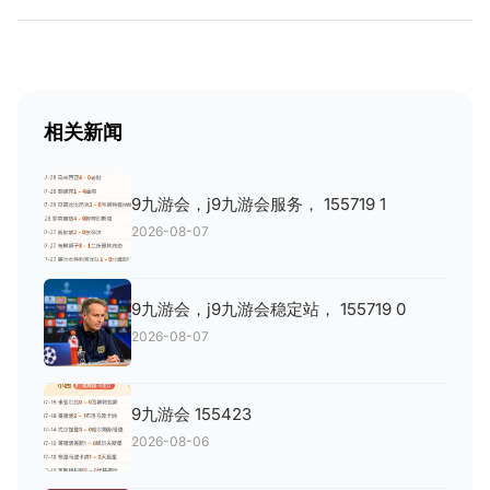
相关新闻
9九游会，j9九游会服务， 155719 1
2026-08-07
9九游会，j9九游会稳定站， 155719 0
2026-08-07
9九游会 155423
2026-08-06