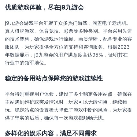
优质游戏体验，尽在j9九游会
j9九游会游戏平台汇聚了众多热门游戏，涵盖电子老虎机、
真人棋牌游戏、体育竞技、彩票等多种类别。平台采用先进
的技术架构，确保游戏运行流畅、画质清晰，配备专业的客
服团队，为玩家提供全方位的支持和咨询服务。根据2023
年数据显示，j9九游会的用户满意度高达95%，证明其在
行业中的领军地位。
稳定的备用站点保障您的游戏连续性
平台特别重视用户体验，建设了多个稳定备用站点，确保在
主站遇到维护或突发情况时，玩家可以无缝切换，继续畅
玩。稳定站点的设置极大降低了游戏中断的风险，为玩家提
供了坚实的后盾，确保每一次游戏都顺畅无忧。
多样化的娱乐内容，满足不同需求