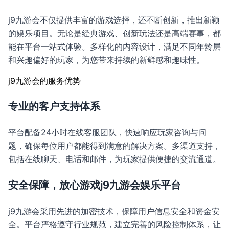
j9九游会不仅提供丰富的游戏选择，还不断创新，推出新颖
的娱乐项目。无论是经典游戏、创新玩法还是高端赛事，都
能在平台一站式体验。多样化的内容设计，满足不同年龄层
和兴趣偏好的玩家，为您带来持续的新鲜感和趣味性。
j9九游会的服务优势
专业的客户支持体系
平台配备24小时在线客服团队，快速响应玩家咨询与问
题，确保每位用户都能得到满意的解决方案。多渠道支持，
包括在线聊天、电话和邮件，为玩家提供便捷的交流通道。
安全保障，放心游戏
j9九游会娱乐平台
j9九游会采用先进的加密技术，保障用户信息安全和资金安
全。平台严格遵守行业规范，建立完善的风险控制体系，让