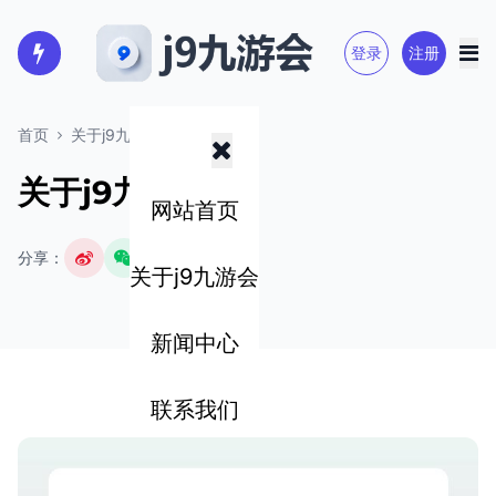
登录
注册
首页
关于j9九游会
关于j9九游会
网站首页
分享：
关于j9九游会
新闻中心
联系我们