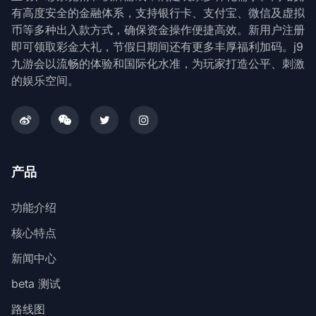
有高度安全的金融体系，支持银行卡、支付宝、微信及虚拟
币等多种出入款方式，确保资金操作便捷高效。新用户注册
即可领取彩金大礼，节假日期间还有更多丰厚福利加码。j9
九游会以流畅的体验和国际化水准，为玩家打造公平、刺激
的娱乐空间。
产品
功能介绍
核心特点
新闻中心
beta 测试
路线图