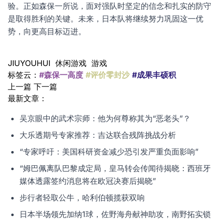
验。正如森保一所说，面对强队时坚定的信念和扎实的防守
是取得胜利的关键。未来，日本队将继续努力巩固这一优
势，向更高目标迈进。
JIUYOUHUI
休闲游戏
游戏
标签云：
#森保一高度
#评价零封沙
#成果丰硕积
上一篇
下一篇
最新文章：
吴京眼中的武术宗师：他为何尊称其为“恶老头”？
大乐透期号专家推荐：吉达联合残阵挑战分析
“专家呼吁：美国科研资金减少恐引发严重负面影响”
“姆巴佩离队巴黎成定局，皇马转会传闻待揭晓：西班牙
媒体透露签约消息将在欧冠决赛后揭晓”
步行者轻取公牛，哈利伯顿揽获双响
日本半场领先加纳1球，佐野海舟献神助攻，南野拓实锁