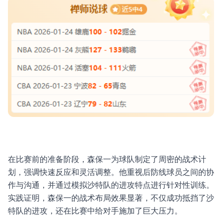
在比赛前的准备阶段，森保一为球队制定了周密的战术计
划，强调快速反应和灵活调整。他重视后防线球员之间的协
作与沟通，并通过模拟沙特队的进攻特点进行针对性训练。
实践证明，森保一的战术布局效果显著，不仅成功抵挡了沙
特队的进攻，还在比赛中给对手施加了巨大压力。