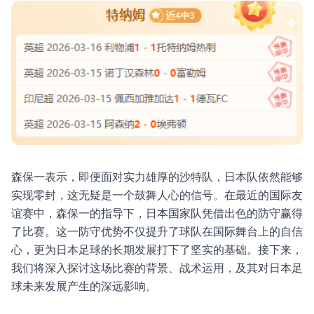
森保一表示，即便面对实力雄厚的沙特队，日本队依然能够
实现零封，这无疑是一个鼓舞人心的信号。在最近的国际友
谊赛中，森保一的指导下，日本国家队凭借出色的防守赢得
了比赛。这一防守优势不仅提升了球队在国际舞台上的自信
心，更为日本足球的长期发展打下了坚实的基础。接下来，
我们将深入探讨这场比赛的背景、战术运用，及其对日本足
球未来发展产生的深远影响。