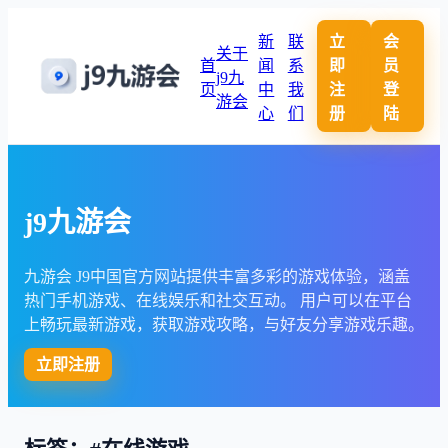
新
联
立
会
关于
首
闻
系
即
员
j9九
页
中
我
注
登
游会
心
们
册
陆
j9九游会
九游会 J9中国官方网站提供丰富多彩的游戏体验，涵盖
热门手机游戏、在线娱乐和社交互动。 用户可以在平台
上畅玩最新游戏，获取游戏攻略，与好友分享游戏乐趣。
立即注册