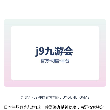
九游会 (J9)中国官方网站JIUYOUHUI GAME
日本半场领先加纳1球，佐野海舟献神助攻，南野拓实锁定