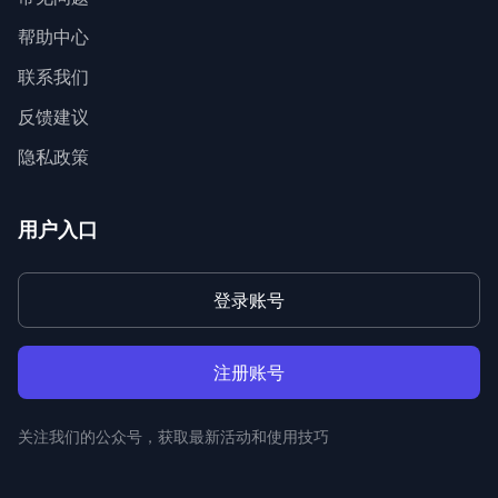
帮助中心
联系我们
反馈建议
隐私政策
用户入口
登录账号
注册账号
关注我们的公众号，获取最新活动和使用技巧