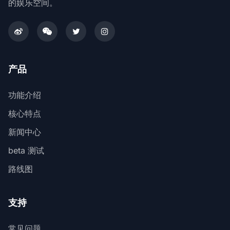
的娱乐空间。
产品
功能介绍
核心特点
新闻中心
beta 测试
路线图
支持
常见问题