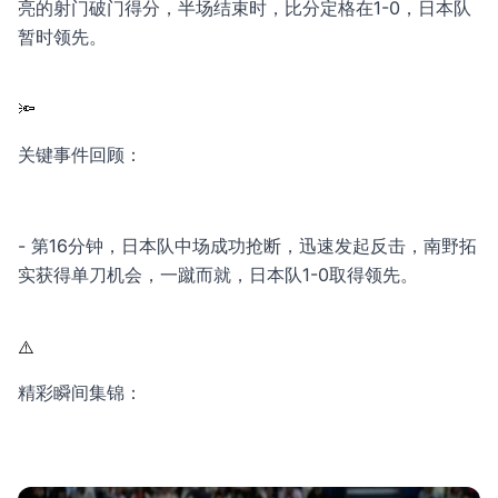
亮的射门破门得分，半场结束时，比分定格在1-0，日本队
暂时领先。
🔦
关键事件回顾：
- 第16分钟，日本队中场成功抢断，迅速发起反击，南野拓
实获得单刀机会，一蹴而就，日本队1-0取得领先。
⚠️
精彩瞬间集锦：