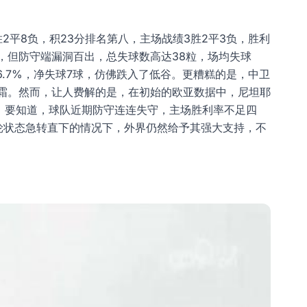
2平8负，积23分排名第八，主场战绩3胜2平3负，胜利
9粒，但防守端漏洞百出，总失球数高达38粒，场均失球
16.7%，净失球7球，仿佛跌入了低谷。更糟糕的是，中卫
霜。然而，让人费解的是，在初始的欧亚数据中，尼坦耶
球。要知道，球队近期防守连连失守，主场胜利率不足四
轮状态急转直下的情况下，外界仍然给予其强大支持，不