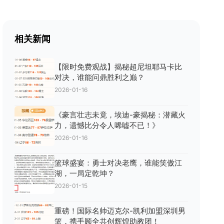
相关新闻
【限时免费观战】揭秘超尼坦耶马卡比
对决，谁能问鼎胜利之巅？
2026-01-16
《豪言壮志未竟，埃迪-豪揭秘：潜藏火
力，遗憾比分令人唏嘘不已！》
2026-01-16
篮球盛宴：勇士对决老鹰，谁能笑傲江
湖，一局定乾坤？
2026-01-15
重磅！国际名帅迈克尔-凯利加盟深圳男
篮，携手顾全共创辉煌助教团！