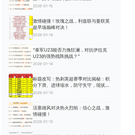
2026-01-15
激情碰撞！玫瑰之战，利兹联与曼联英
超早场巅峰对决！
2026-01-14
“泰军U23能否力挽狂澜，对抗伊拉克
U23的强势残阵挑战？”
2026-01-14
标题改写：热刺英超赛季对比揭秘：积
分下滑、进球缩水，防守失守，现状令
人堪忧！
2026-01-13
活塞雄风对决热火烈焰：信心之战，激
情碰撞！
2026-01-13