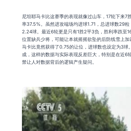
尼坦耶马卡比这赛季的表现就像过山车，17轮下来7胜
率37.5%。虽然进攻端场均进球1.71，总进球数2
2.24球。最近6轮更是只有1胜2平3负，胜利率跌至
位置缺兵少将，可能让本就摇摇欲坠的后防线雪上加
马卡比竟然获得了0.75的让位，进球数也设定为3
成，这样的数据与实际表现反差巨大，特别是在近6
禁让人对数据背后的逻辑产生疑问。