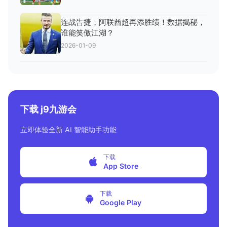
连战告捷，阿联酋超再添胜绩！数据揭秘，
谁能笑傲江湖？
2026-01-09
下载 j9九游会
立即体验全新 AI 智能助手功能
下载
App Store
下载
Google Play