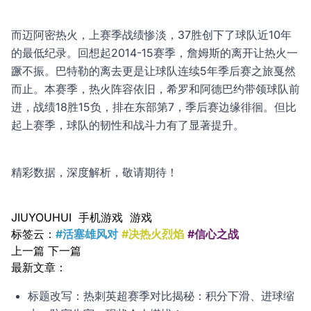
而迈阿密热火，上赛季战绩惨淡，37胜创下了球队近10年
的最低纪录。回想起2014-15赛季，詹姆斯的离开让热火一
蹶不振。巴特勒的离去更是让球队连续5年季后赛之旅戛然
而止。本赛季，热火阵容依旧，希罗和阿德巴约带领球队前
进，战绩18胜15负，排在东部第7，季后赛边缘徘徊。但比
起上赛季，球队的韧性和战斗力有了显著提升。
精彩数据，深度解析，敬请期待！
JIUYOUHUI
手机游戏
游戏
标签云：
#活塞雄风对
#决热火烈焰
#信心之战
上一篇
下一篇
最新文章：
标题改写：热刺英超赛季对比揭秘：积分下滑、进球缩