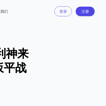
系我们
登录
注册
利神来
扳平战