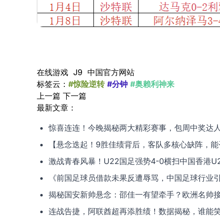
在线游戏
J9
中国官方网站
标签云：
#惊险逆转
#分钟
#奥赖利神来
上一篇
下一篇
最新文章：
惊喜连连！今晚揭秘两大精彩赛事，包周中奖达
【悬念迭起！9胜佳绩背后，客队多核心缺阵，能
激战青春风暴！U22国足强势4-0横扫中国香港
《前国足球员借款未果反遭辱骂，中国足球行业
揭秘国安新帅悬念：邵佳一有望牵手？欧洲名帅
连战告捷，阿联酋超再添胜绩！数据揭秘，谁能