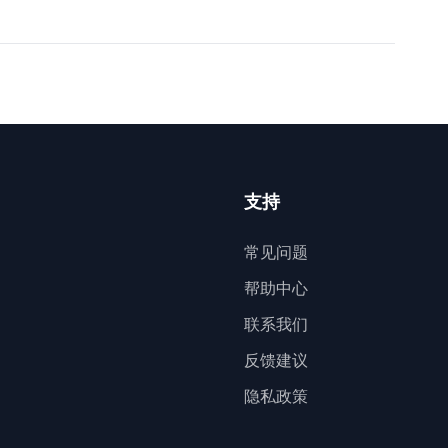
支持
常见问题
帮助中心
联系我们
反馈建议
隐私政策