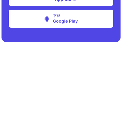
下载
Google Play