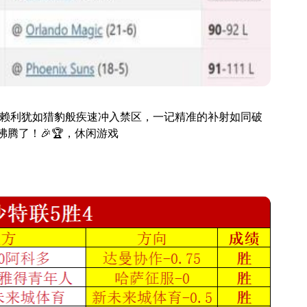
奥赖利犹如猎豹般疾速冲入禁区，一记精准的补射如同破
腾了！🎉🏆，
休闲游戏