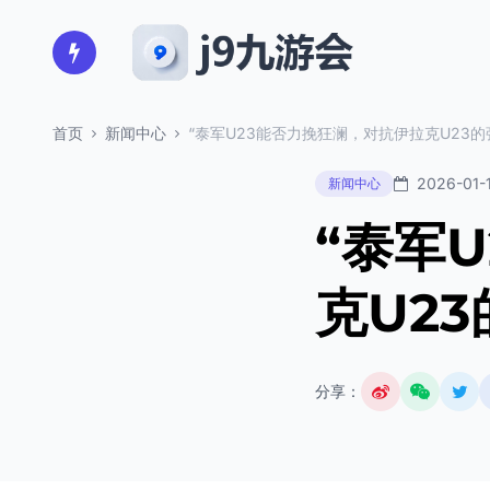
首页
新闻中心
“泰军U23能否力挽狂澜，对抗伊拉克U23的
2026-01-
新闻中心
“泰军
克U2
分享：