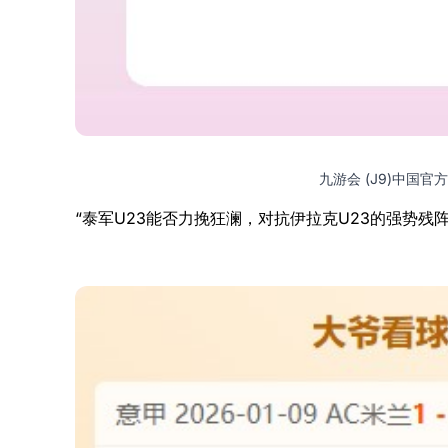
九游会 (J9)中国官方
“泰军U23能否力挽狂澜，对抗伊拉克U23的强势残阵