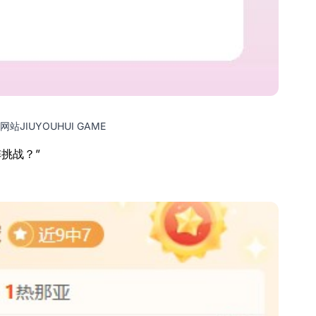
网站JIUYOUHUI GAME
挑战？”