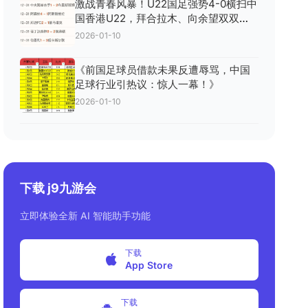
激战青春风暴！U22国足强势4-0横扫中
国香港U22，拜合拉木、向余望双双建
功！
2026-01-10
《前国足球员借款未果反遭辱骂，中国
足球行业引热议：惊人一幕！》
2026-01-10
下载 j9九游会
立即体验全新 AI 智能助手功能
下载
App Store
下载