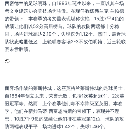
西密德兰的足球明珠，自1883年诞生以来，一直以其主场
考文垂建筑协会竞技场为骄傲。在现任教练弗兰克·兰帕德
的带领下，本赛季的考文垂表现堪称惊艳，15胜7平4负的
战绩让他们以52分高居榜首。球队的攻防两端都十分稳
固，场均进球高达2.19个，失球仅为1.12个。然而，最近球
队状态略显低迷，上轮联赛客场2-3不敌伯明翰，近三轮联
赛未尝胜绩。
🙂
而客场作战的莱斯特城，这座英格兰莱斯特城的足球勇士，
自1884年创立以来，荣誉无数，包括1次英超冠军、2次英
冠冠军等。然而，上个赛季他们却不幸降级至英冠。本赛
季，他们在新帅马蒂·西富恩特斯的带领下，表现并不理
想，10胜7平9负的战绩让他们排在英冠第12位。球队的攻
防两端表现平平，场均进球1.42个，失球1.46个。