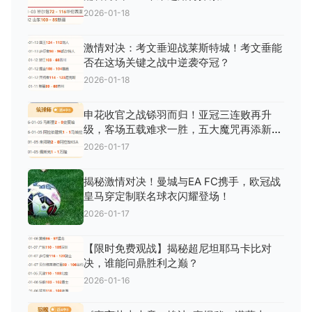
2026-01-18
激情对决：考文垂迎战莱斯特城！考文垂能
否在这场关键之战中逆袭夺冠？
2026-01-18
申花收官之战铩羽而归！亚冠三连败再升
级，客场五载难求一胜，五大魔咒再添新篇
章！
2026-01-17
揭秘激情对决！曼城与EA FC携手，欧冠战
皇马穿定制联名球衣闪耀登场！
2026-01-17
【限时免费观战】揭秘超尼坦耶马卡比对
决，谁能问鼎胜利之巅？
2026-01-16