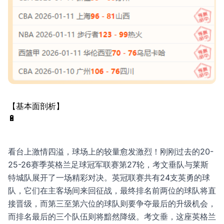
【基本面剖析】
🔋
看台上激情四溢，球场上的较量愈发激烈！刚刚过去的20-
25-26赛季英格兰足球冠军联赛第27轮，考文垂队与莱斯
特城队展开了一场精彩对决。英冠联赛共有24支英勇的球
队，它们在主客场间来回征战，最终排名前两位的球队将直
接晋级，而第三至第六位的球队则要争夺最后的升级机会，
而排名最后的三个队伍则将黯然降级。考文垂，这座英格兰