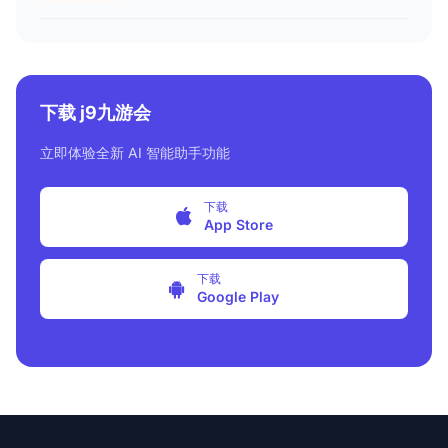
下载 j9九游会
立即体验全新 AI 智能助手功能
下载
App Store
下载
Google Play