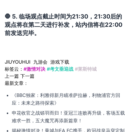
🛑 5. 临场观点截止时间为21:30，21:30后的
观点将在第二天进行补发，站内信将在22:00
前发送完毕。
JIUYOUHUI
九游会
游戏下载
标签云：
#激情对决
#考文垂迎战
#莱斯特城
上一篇
下一篇
最新文章：
《BBC独家：利雅得新月瞄准萨拉赫，利物浦官方回
应：未来之路待探索》
申花收官之战铩羽而归！亚冠三连败再升级，客场五载
难求一胜，五大魔咒再添新篇章！
揭秘激情对决！曼城与EA FC携手，欧冠战皇马穿定制