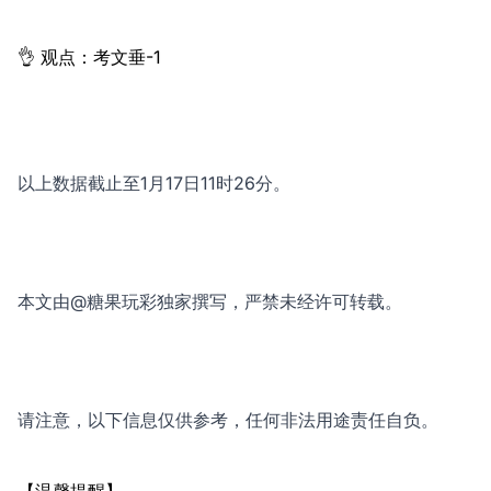
👌 观点：考文垂-1
以上数据截止至1月17日11时26分。
本文由@糖果玩彩独家撰写，严禁未经许可转载。
请注意，以下信息仅供参考，任何非法用途责任自负。