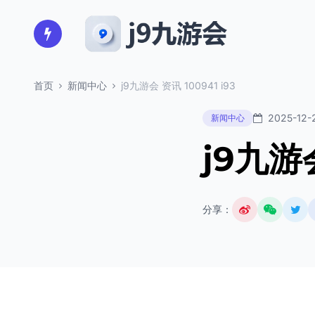
首页
新闻中心
j9九游会 资讯 100941 i93
2025-12-
新闻中心
j9九游会
分享：