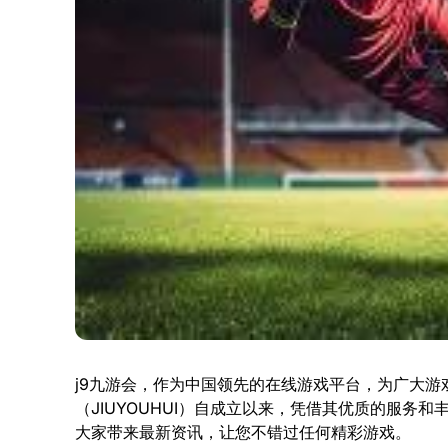
j9九游会，作为中国领先的在线游戏平台，为广大
（JIUYOUHUI）自成立以来，凭借其优质的服务
大家带来最新资讯，让您不错过任何精彩游戏。