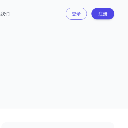
系我们
登录
注册