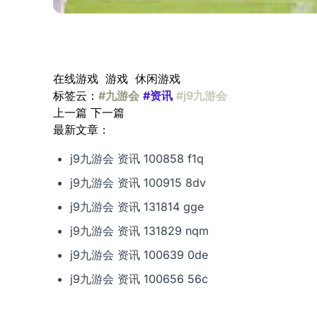
在线游戏
游戏
休闲游戏
标签云：
#九游会
#资讯
#j9九游会
上一篇
下一篇
最新文章：
j9九游会 资讯 100858 f1q
j9九游会 资讯 100915 8dv
j9九游会 资讯 131814 gge
j9九游会 资讯 131829 nqm
j9九游会 资讯 100639 0de
j9九游会 资讯 100656 56c