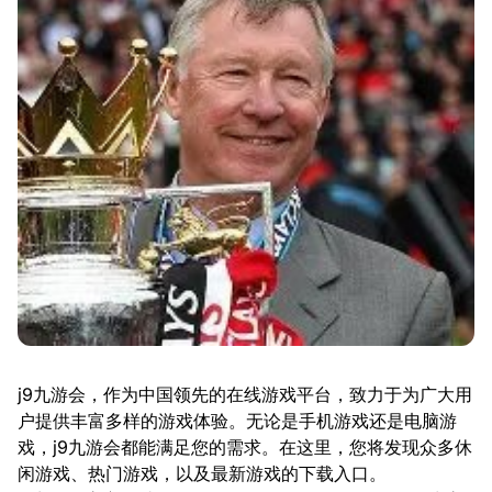
j9九游会，作为中国领先的在线游戏平台，致力于为广大用
户提供丰富多样的游戏体验。无论是手机游戏还是电脑游
戏，j9九游会都能满足您的需求。在这里，您将发现众多休
闲游戏、热门游戏，以及最新游戏的下载入口。