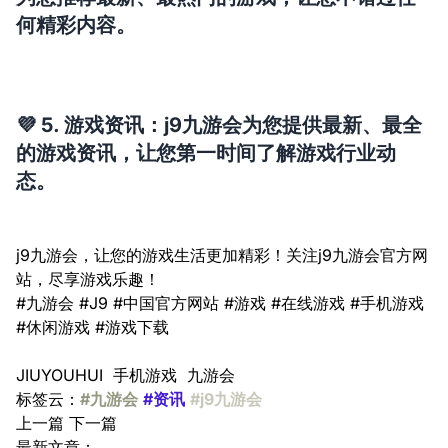
何精彩内容。
💜 5. 游戏资讯：j9九游会为您提供最新、最全
的游戏资讯，让您第一时间了解游戏行业动
态。
j9九游会，让您的游戏生活更加精彩！关注j9九游会官方网
站，尽享游戏乐趣！
#九游会 #J9 #中国官方网站 #游戏 #在线游戏 #手机游戏
#休闲游戏 #游戏下载
JIUYOUHUI
手机游戏
九游会
标签云：
#九游会
#资讯
#j9九游会
上一篇
下一篇
最新文章：