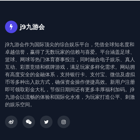
j9九游会
j9九游会作为国际顶尖的综合娱乐平台，凭借全球知名度和
卓越信誉，赢得了无数玩家的信赖与喜爱。平台涵盖足球、
篮球、网球等热门体育赛事投注，同时融合电子娱乐、真人
互动、彩票竞猜和棋牌游戏，满足玩家多样化需求。网站拥
有高度安全的金融体系，支持银行卡、支付宝、微信及虚拟
币等多种出入款方式，确保资金操作便捷高效。新用户注册
即可领取彩金大礼，节假日期间还有更多丰厚福利加码。j9
九游会以流畅的体验和国际化水准，为玩家打造公平、刺激
的娱乐空间。