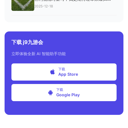
来！》
2025-12-18
下载 j9九游会
立即体验全新 AI 智能助手功能
下载
App Store
下载
Google Play