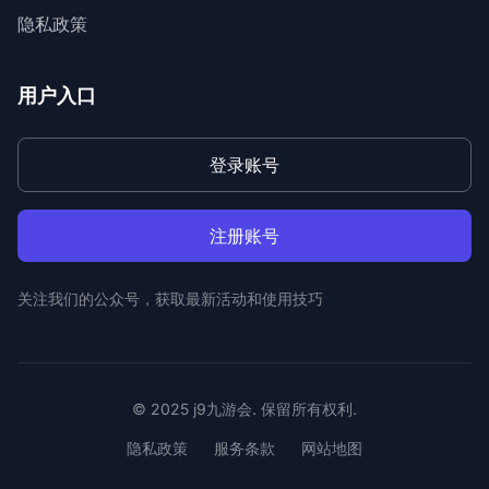
隐私政策
用户入口
登录账号
注册账号
关注我们的公众号，获取最新活动和使用技巧
© 2025 j9九游会. 保留所有权利.
隐私政策
服务条款
网站地图