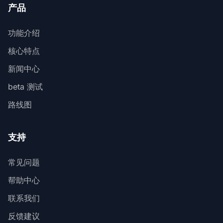
产品
功能介绍
核心特点
新闻中心
beta 测试
路线图
支持
常见问题
帮助中心
联系我们
反馈建议