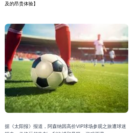
及的昂贵体验】
据《太阳报》报道，阿森纳因高价VIP球场参观之旅遭球迷