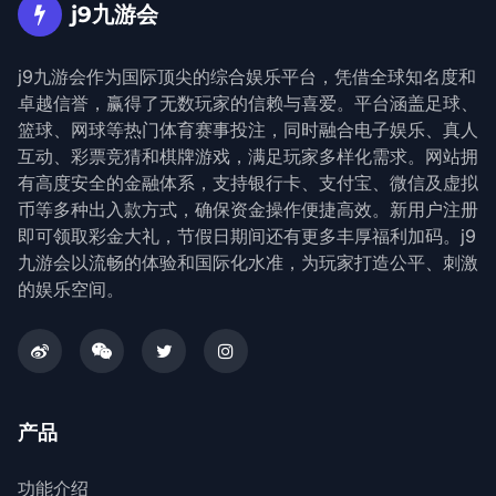
j9九游会
j9九游会作为国际顶尖的综合娱乐平台，凭借全球知名度和
卓越信誉，赢得了无数玩家的信赖与喜爱。平台涵盖足球、
篮球、网球等热门体育赛事投注，同时融合电子娱乐、真人
互动、彩票竞猜和棋牌游戏，满足玩家多样化需求。网站拥
有高度安全的金融体系，支持银行卡、支付宝、微信及虚拟
币等多种出入款方式，确保资金操作便捷高效。新用户注册
即可领取彩金大礼，节假日期间还有更多丰厚福利加码。j9
九游会以流畅的体验和国际化水准，为玩家打造公平、刺激
的娱乐空间。
产品
功能介绍