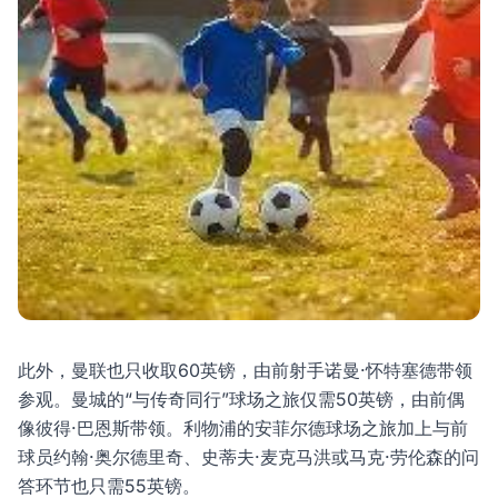
此外，曼联也只收取60英镑，由前射手诺曼·怀特塞德带领
参观。曼城的“与传奇同行”球场之旅仅需50英镑，由前偶
像彼得·巴恩斯带领。利物浦的安菲尔德球场之旅加上与前
球员约翰·奥尔德里奇、史蒂夫·麦克马洪或马克·劳伦森的问
答环节也只需55英镑。