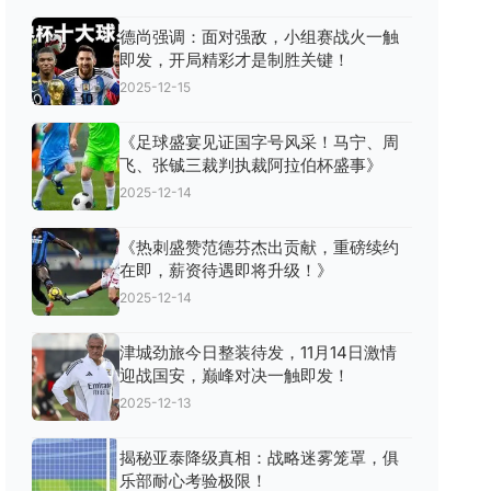
德尚强调：面对强敌，小组赛战火一触
即发，开局精彩才是制胜关键！
2025-12-15
《足球盛宴见证国字号风采！马宁、周
飞、张铖三裁判执裁阿拉伯杯盛事》
2025-12-14
《热刺盛赞范德芬杰出贡献，重磅续约
在即，薪资待遇即将升级！》
2025-12-14
津城劲旅今日整装待发，11月14日激情
迎战国安，巅峰对决一触即发！
2025-12-13
揭秘亚泰降级真相：战略迷雾笼罩，俱
乐部耐心考验极限！