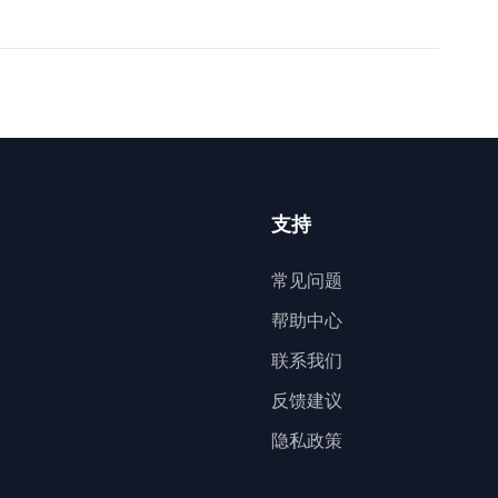
支持
常见问题
帮助中心
联系我们
反馈建议
隐私政策