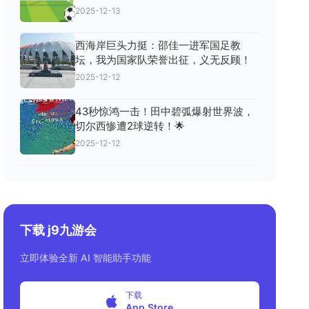
2025-12-13
西海岸巨头力挺：邵佳一进军国足教
坛，我为国家队荣誉出征，义无反顾！
2025-12-12
43秒惊鸿一击！田中碧弧爆射世界波，
切尔西惨遭2球逆转！🌟
2025-12-12
下载 j9九游会
立即体验全新 AI 智能助手功能
下载
App Store