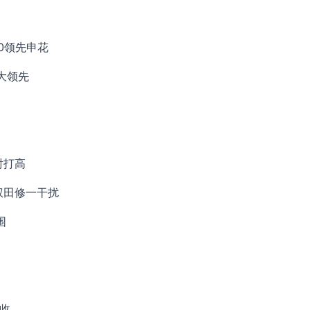
0领先申花
大领先
射打高
权田修一干扰
围
收