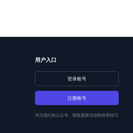
用户入口
登录账号
注册账号
关注我们的公众号，获取最新活动和使用技巧