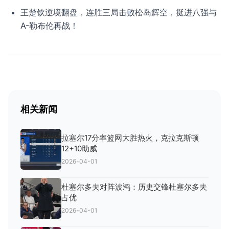
王楚钦逆境翻盘，连胜三局击败松岛辉空，挺进八强与
A-勒布伦再战！
相关新闻
拉塞尔17分率篮网大胜热火，克拉克斯顿
12+10助威
2026-04-01
杜塞尔多夫对阵波鸿：历史交锋杜塞尔多夫
占优
2026-04-01