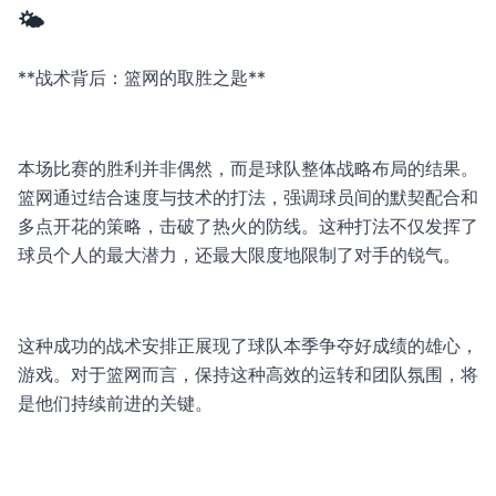
🌤️
**战术背后：篮网的取胜之匙**
本场比赛的胜利并非偶然，而是球队整体战略布局的结果。
篮网通过结合速度与技术的打法，强调球员间的默契配合和
多点开花的策略，击破了热火的防线。这种打法不仅发挥了
球员个人的最大潜力，还最大限度地限制了对手的锐气。
这种成功的战术安排正展现了球队本季争夺好成绩的雄心，
游戏
。对于篮网而言，保持这种高效的运转和团队氛围，将
是他们持续前进的关键。