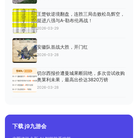
王楚钦逆境翻盘，连胜三局击败松岛辉空，
挺进八强与A-勒布伦再战！
2026-03-29
安徽队首战大胜，开门红
2026-03-28
切尔西报价遭曼城果断回绝，多次尝试收购
奥莱利未果，最高出价达3820万镑
2026-03-28
下载 j9九游会