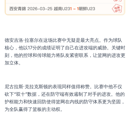
德安吉洛·拉塞尔在这场比赛中无疑是最大亮点。作为球队
核心，他以17分的成绩证明了自己在进攻端的威胁。关键时
刻，他的控球和传球能力将队友紧密联系，让篮网的进攻更
加立体。
尼古拉斯·克拉克斯顿的表现同样值得称赞。比赛中他不仅
砍下“双十”数据，还在防守端有效遏制了对手的进攻。他的
护框能力和快速回防使得篮网在内线的防守体系更为坚固，
为全队赢得了篮板的主动权。