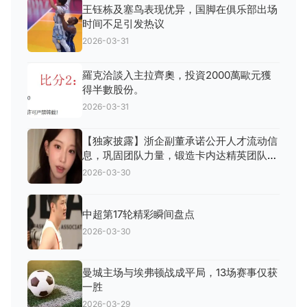
王钰栋及塞鸟表现优异，国脚在俱乐部出场
时间不足引发热议
2026-03-31
羅克洽談入主拉齊奧，投資2000萬歐元獲
得半數股份。
2026-03-31
【独家披露】浙企副董承诺公开人才流动信
息，巩固团队力量，锻造卡内达精英团队风
采！
2026-03-30
中超第17轮精彩瞬间盘点
2026-03-30
曼城主场与埃弗顿战成平局，13场赛事仅获
一胜
2026-03-29