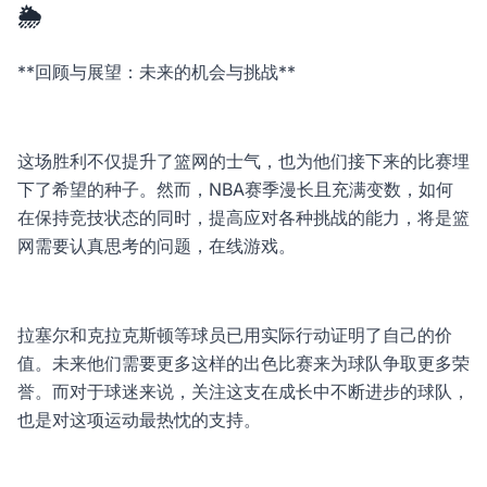
🌦️
**回顾与展望：未来的机会与挑战**
这场胜利不仅提升了篮网的士气，也为他们接下来的比赛埋
下了希望的种子。然而，NBA赛季漫长且充满变数，如何
在保持竞技状态的同时，提高应对各种挑战的能力，将是篮
网需要认真思考的问题，
在线游戏
。
拉塞尔和克拉克斯顿等球员已用实际行动证明了自己的价
值。未来他们需要更多这样的出色比赛来为球队争取更多荣
誉。而对于球迷来说，关注这支在成长中不断进步的球队，
也是对这项运动最热忱的支持。