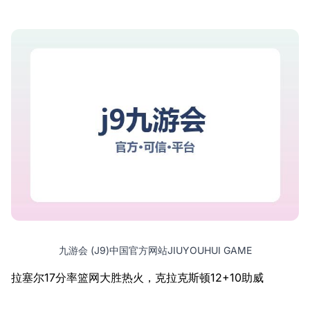
九游会 (J9)中国官方网站JIUYOUHUI GAME
拉塞尔17分率篮网大胜热火，克拉克斯顿12+10助威