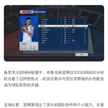
备受关注的NBA较量中，布鲁克林篮网以102比86的比分轻
松击败了迈阿密热火，此役拉塞尔与克拉克斯顿的出色配合
成为球队取胜的关键。
这场比赛，篮网展现出了强大的团队协作和个人能力。拉塞