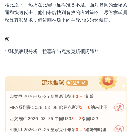
相比之下，热火在比赛中显得准备不足。面对篮网的全场紧
逼和快速反击，他们未能找到有效的应对策略。尽管尝试调
整阵容和战术，但篮网在场上的主导地位始终稳固。
😵
**球员表现分析：拉塞尔与克拉克斯顿闪耀**