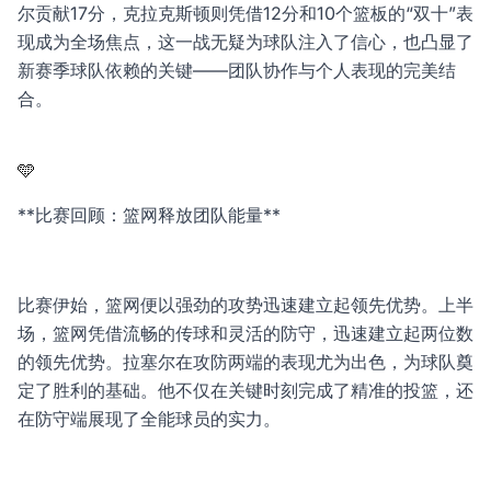
尔贡献17分，克拉克斯顿则凭借12分和10个篮板的“双十”表
现成为全场焦点，这一战无疑为球队注入了信心，也凸显了
新赛季球队依赖的关键——团队协作与个人表现的完美结
合。
🩵
**比赛回顾：篮网释放团队能量**
比赛伊始，篮网便以强劲的攻势迅速建立起领先优势。上半
场，篮网凭借流畅的传球和灵活的防守，迅速建立起两位数
的领先优势。拉塞尔在攻防两端的表现尤为出色，为球队奠
定了胜利的基础。他不仅在关键时刻完成了精准的投篮，还
在防守端展现了全能球员的实力。