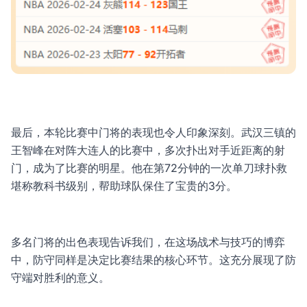
最后，本轮比赛中门将的表现也令人印象深刻。武汉三镇的
王智峰在对阵大连人的比赛中，多次扑出对手近距离的射
门，成为了比赛的明星。他在第72分钟的一次单刀球扑救
堪称教科书级别，帮助球队保住了宝贵的3分。
多名门将的出色表现告诉我们，在这场战术与技巧的博弈
中，防守同样是决定比赛结果的核心环节。这充分展现了防
守端对胜利的意义。