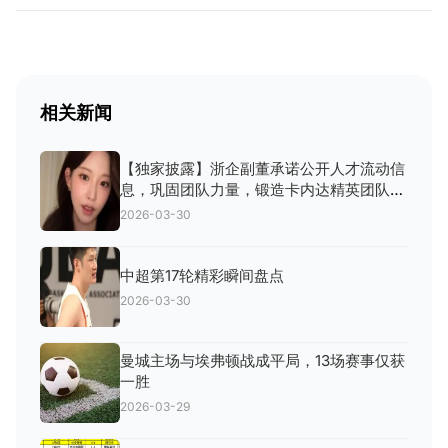
相关新闻
【独家披露】浙企副董承诺公开人才流动信
息，巩固团队力量，锻造卡内达精英团队风
采！
2026-03-30
中超第17轮精彩瞬间盘点
2026-03-30
曼城主场与埃弗顿战成平局，13场赛事仅获
一胜
2026-03-29