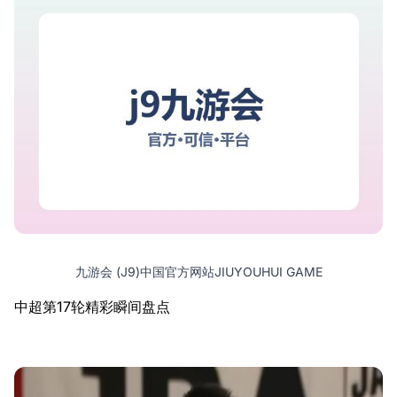
九游会 (J9)中国官方网站JIUYOUHUI GAME
中超第17轮精彩瞬间盘点