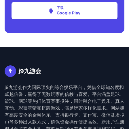
下载
Google Play
j9九游会
j9九游会作为国际顶尖的综合娱乐平台，凭借全球知名度和
卓越信誉，赢得了无数玩家的信赖与喜爱。平台涵盖足球、
篮球、网球等热门体育赛事投注，同时融合电子娱乐、真人
互动、彩票竞猜和棋牌游戏，满足玩家多样化需求。网站拥
有高度安全的金融体系，支持银行卡、支付宝、微信及虚拟
币等多种出入款方式，确保资金操作便捷高效。新用户注册
即可领取彩金大礼，节假日期间还有更多丰厚福利加码。j9