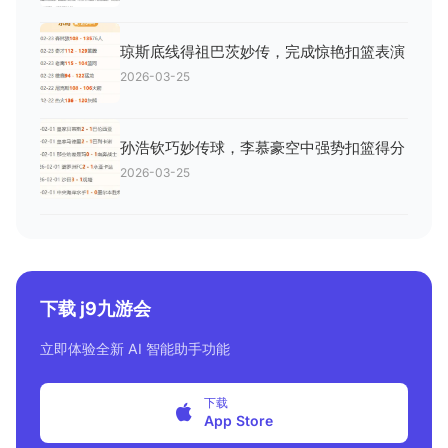
琼斯底线得祖巴茨妙传，完成惊艳扣篮表演
2026-03-25
孙浩钦巧妙传球，李慕豪空中强势扣篮得分
2026-03-25
下载 j9九游会
立即体验全新 AI 智能助手功能
下载
App Store