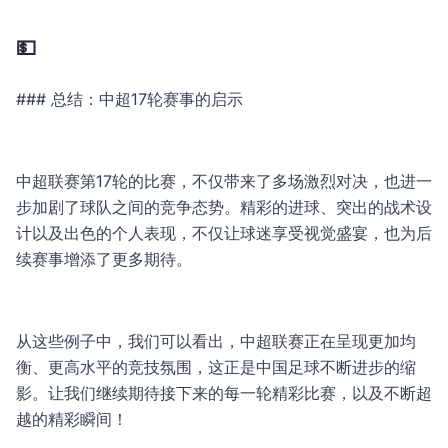
💵
### 总结：中超17轮赛事的启示
中超联赛第17轮的比赛，不仅带来了多场激烈对决，也进一
步加剧了球队之间的竞争态势。精彩的进球、突出的战术设
计以及出色的个人表现，不仅让球迷享受视觉盛宴，也为后
续赛事增添了更多期待。
从这些例子中，我们可以看出，中超联赛正在呈现更加均
衡、更高水平的竞技氛围，这正是中国足球不断进步的缩
影。让我们继续期待接下来的每一轮精彩比赛，以及不断超
越的精彩瞬间！