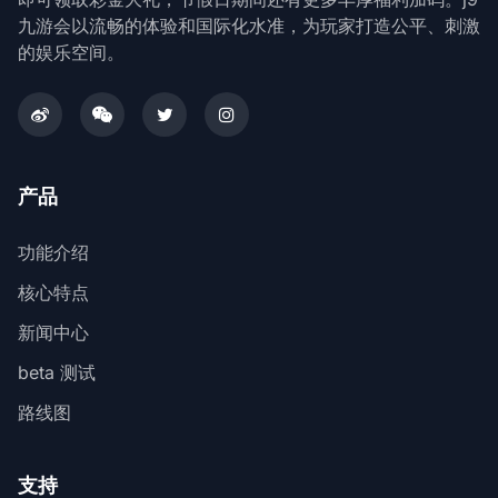
九游会以流畅的体验和国际化水准，为玩家打造公平、刺激
的娱乐空间。
产品
功能介绍
核心特点
新闻中心
beta 测试
路线图
支持