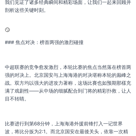
我们见证了诸多经典瞬间和精彩场面，让我们一起来回顾并
剖析这些关键时刻。
🙄
### 焦点对决：榜首两强的激烈碰撞
中超联赛的竞争愈发激烈，本轮比赛的焦点当然落在榜首两
强的对决上。北京国安与上海海港的对决堪称本轮的巅峰之
战。双方均以强大的进攻力著称，这场比賽也如预期那樣充
满了戏剧性——从中场的细腻配合到门将的精彩扑救，让人
目不转睛。
比赛进行到第68分钟，上海海港外援前锋打入一记世界
波，将比分扳为2:1。而北京国安在最後关头，依靠一次精