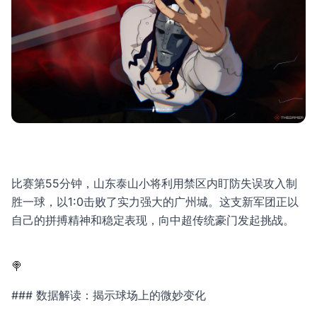
比赛第55分钟，山东泰山小将利用禁区内盯防失误攻入制
胜一球，以1:0击败了实力强大的广州城。这支新军团正以
自己的拼搏精神和稳定表现，向中超传统豪门发起挑战。
🍭
### 数据解读：揭示球场上的微妙变化