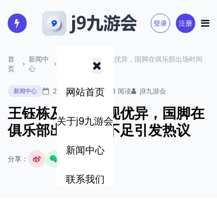
登录
注册
首
新闻中
王钰栋及塞鸟表现优异，国脚在俱乐部出场时间
页
心
不足引发热议
网站首页
2026-03-31
023 阅读
j9九游会
新闻中心
王钰栋及塞鸟表现优异，国脚在
关于j9九游会
俱乐部出场时间不足引发热议
新闻中心
分享：
联系我们