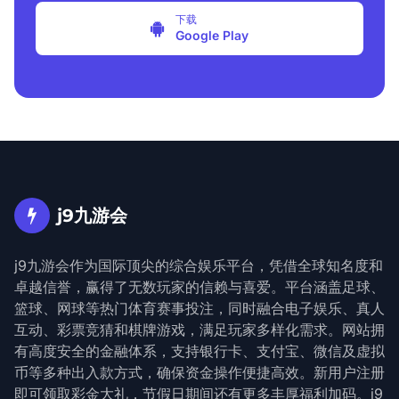
下载
Google Play
j9九游会
j9九游会作为国际顶尖的综合娱乐平台，凭借全球知名度和
卓越信誉，赢得了无数玩家的信赖与喜爱。平台涵盖足球、
篮球、网球等热门体育赛事投注，同时融合电子娱乐、真人
互动、彩票竞猜和棋牌游戏，满足玩家多样化需求。网站拥
有高度安全的金融体系，支持银行卡、支付宝、微信及虚拟
币等多种出入款方式，确保资金操作便捷高效。新用户注册
即可领取彩金大礼，节假日期间还有更多丰厚福利加码。j9