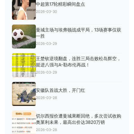
中超第17轮精彩瞬间盘点
2026-03-30
曼城主场与埃弗顿战成平局，13场赛事仅获
一胜
2026-03-29
王楚钦逆境翻盘，连胜三局击败松岛辉空，
挺进八强与A-勒布伦再战！
2026-03-29
安徽队首战大胜，开门红
2026-03-28
切尔西报价遭曼城果断回绝，多次尝试收购
奥莱利未果，最高出价达3820万镑
2026-03-28