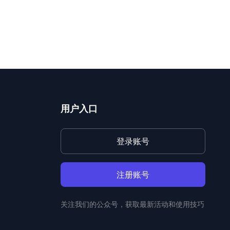
用户入口
登录账号
注册账号
关注我们的公众号，获取最新活动和使用技巧