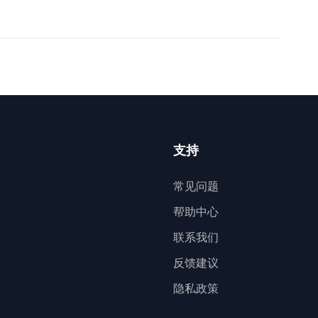
支持
常见问题
帮助中心
联系我们
反馈建议
隐私政策