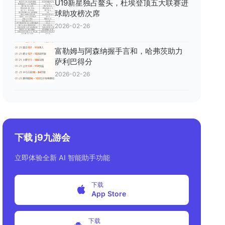
U19新星独占鳌头，杜埃登顶五大联赛进
球助攻榜次席
2026-02-26
富勒姆与阿森纳握手言和，哈弗茨助力
萨利巴得分
2026-02-26
下载 j9九游会
立即体验全新 AI 智能助手功能
下载
App Store
下载