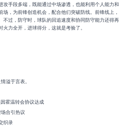
进攻手段多端，既能通过中场渗透，也能利用个人能力和
前场，为前锋创造机会，配合他们突破防线。前锋线上，
。不过，防守时，球队的回追速度和协同防守能力还得再
时火力全开，进球得分，这就是考验了。
之情溢于言表。
！
埃因霍温转会协议达成
键场合引热议
交织录