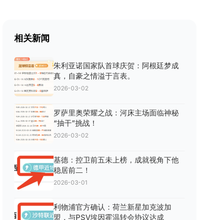
相关新闻
朱利亚诺国家队首球庆贺：阿根廷梦成
真，自豪之情溢于言表。
2026-03-02
罗萨里奥荣耀之战：河床主场面临神秘
“抽干”挑战！
2026-03-02
基德：控卫前五未上榜，成就视角下他
稳居前二！
2026-03-01
利物浦官方确认：荷兰新星加克波加
盟，与PSV埃因霍温转会协议达成