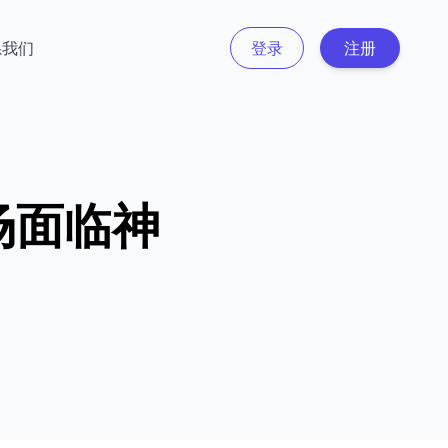
系我们
登录
注册
场面临神