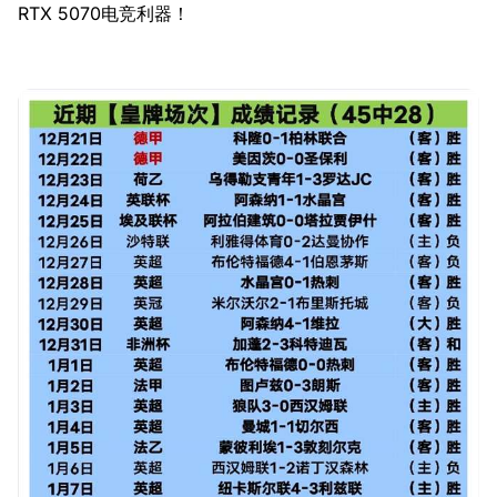
RTX 5070电竞利器！