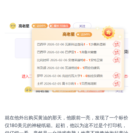
就在他外出购买黄油的那天，他眼前一亮，发现了一个标价
仅180美元的神秘纸箱。起初，他以为这不过是个打印机，
但仔细一看，竟然是一台游戏电脑！他毫不犹豫地抱起黄油