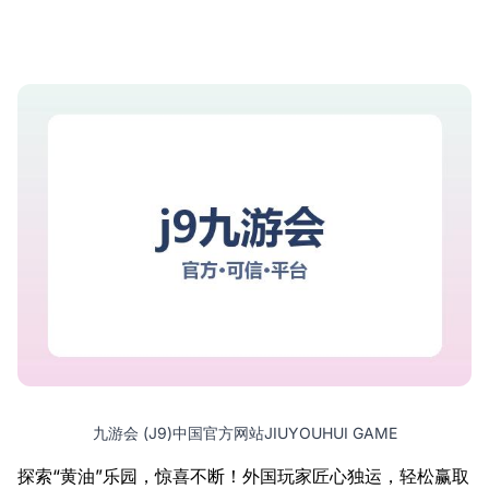
九游会 (J9)中国官方网站JIUYOUHUI GAME
探索“黄油”乐园，惊喜不断！外国玩家匠心独运，轻松赢取