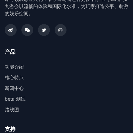
九游会以流畅的体验和国际化水准，为玩家打造公平、刺激
的娱乐空间。
产品
功能介绍
核心特点
新闻中心
beta 测试
路线图
支持