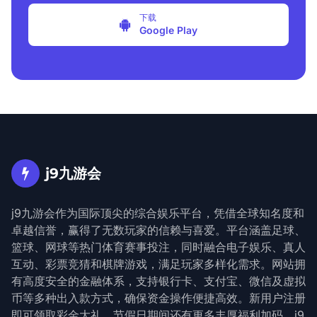
下载
Google Play
j9九游会
j9九游会作为国际顶尖的综合娱乐平台，凭借全球知名度和
卓越信誉，赢得了无数玩家的信赖与喜爱。平台涵盖足球、
篮球、网球等热门体育赛事投注，同时融合电子娱乐、真人
互动、彩票竞猜和棋牌游戏，满足玩家多样化需求。网站拥
有高度安全的金融体系，支持银行卡、支付宝、微信及虚拟
币等多种出入款方式，确保资金操作便捷高效。新用户注册
即可领取彩金大礼，节假日期间还有更多丰厚福利加码。j9