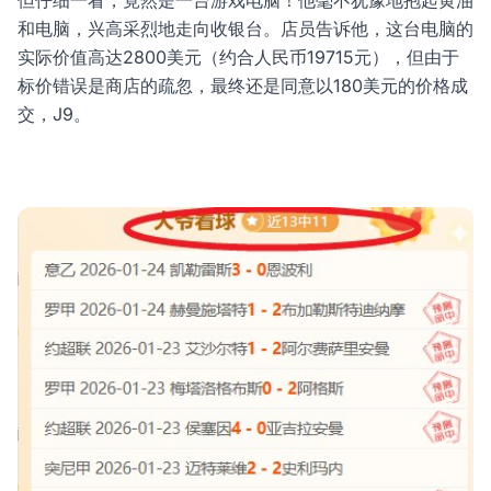
和电脑，兴高采烈地走向收银台。店员告诉他，这台电脑的
实际价值高达2800美元（约合人民币19715元），但由于
标价错误是商店的疏忽，最终还是同意以180美元的价格成
交，
J9
。