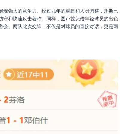
展现强大的竞争力。经过几年的重建和人员调整，朗斯已
防守和快速反击著称。同样，图卢兹凭借年轻球员的出色
游会
。两队此次交锋，不仅是对球员的直接对话，更是两