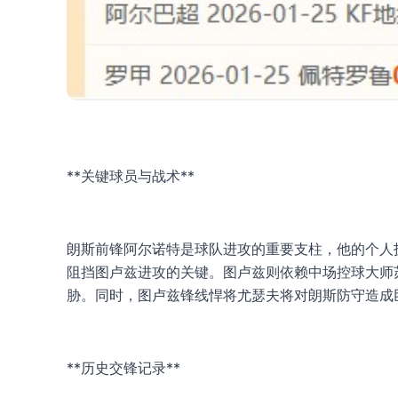
**关键球员与战术**
朗斯前锋阿尔诺特是球队进攻的重要支柱，他的个人
阻挡图卢兹进攻的关键。图卢兹则依赖中场控球大师
胁。同时，图卢兹锋线悍将尤瑟夫将对朗斯防守造成
**历史交锋记录**