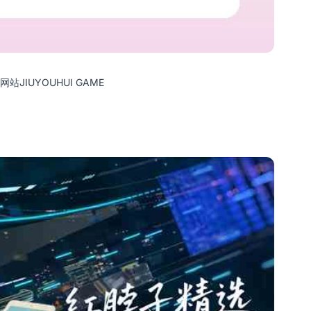
网站JIUYOUHUI GAME