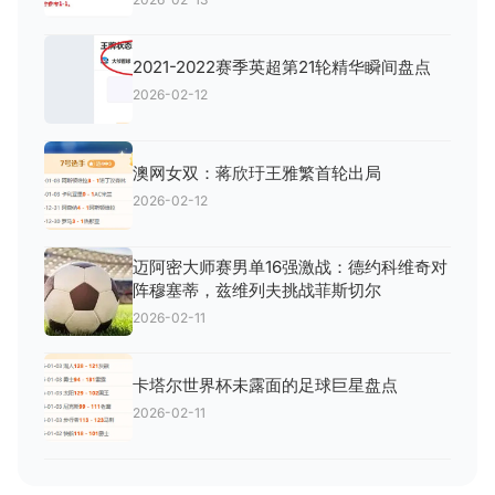
2021-2022赛季英超第21轮精华瞬间盘点
2026-02-12
澳网女双：蒋欣玗王雅繁首轮出局
2026-02-12
迈阿密大师赛男单16强激战：德约科维奇对
阵穆塞蒂，兹维列夫挑战菲斯切尔
2026-02-11
卡塔尔世界杯未露面的足球巨星盘点
2026-02-11