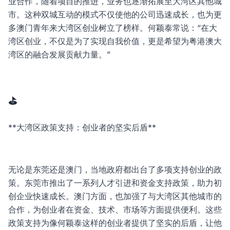
业合作，随着项目的推进，业务也逐渐拓展至大湾区其他城
市。这种双城互动的模式不仅使他的公司迅速成长，也为更
多澳门青年来大湾区创业树立了榜样。何颖泰常说：“在大
湾区创业，不仅是为了实现自我价值，更是希望为粤港澳大
湾区的融合发展贡献力量。”
⛳
**大湾区政策支持：创业者的坚实后盾**
无论是东莞还是澳门，当地政府都出台了多项支持创业的政
策。东莞市推出了一系列人才引进和资金支持政策，助力初
创企业快速成长。澳门方面，也加强了与大湾区其他城市的
合作，为创业者在资金、技术、市场等方面提供便利。这些
政策支持为像何颖泰这样的创业者提供了坚实的后盾，让他