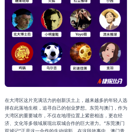
在大湾区这片充满活力的创新沃土上，越来越多的年轻人选
择在此落地生根，追寻自己的创业梦想。东莞与澳门，作为
大湾区的重要城市，不仅在地理位置上紧密相连，更在经
济、文化等多领域展现出双城合作的巨大潜力。“东莞澳门
双城记”正是这一合作的生动缩影。在这段故事中，澳门青