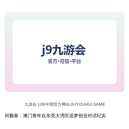
九游会 (J9)中国官方网站JIUYOUHUI GAME
何颖泰：澳门青年在东莞大湾区追梦创业对话纪实