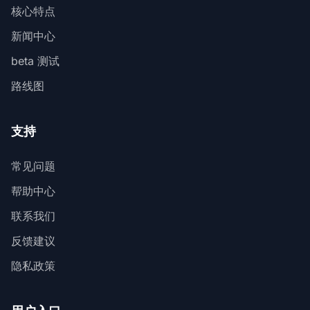
核心特点
新闻中心
beta 测试
路线图
支持
常见问题
帮助中心
联系我们
反馈建议
隐私政策