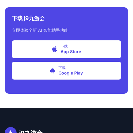
下载 j9九游会
立即体验全新 AI 智能助手功能
下载
App Store
下载
Google Play