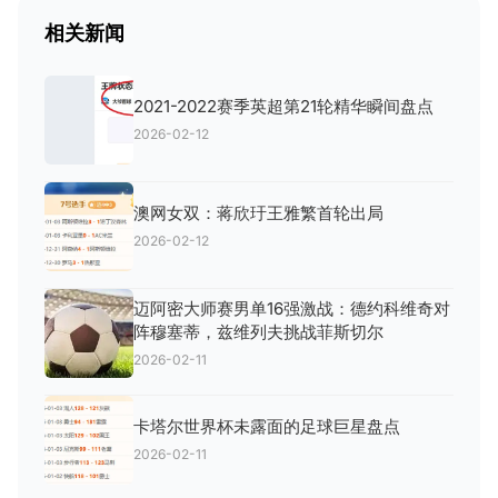
相关新闻
2021-2022赛季英超第21轮精华瞬间盘点
2026-02-12
澳网女双：蒋欣玗王雅繁首轮出局
2026-02-12
迈阿密大师赛男单16强激战：德约科维奇对
阵穆塞蒂，兹维列夫挑战菲斯切尔
2026-02-11
卡塔尔世界杯未露面的足球巨星盘点
2026-02-11