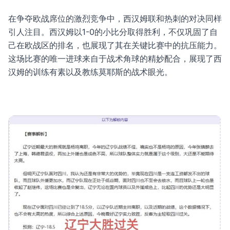
在争夺欧战席位的激烈竞争中，西汉姆联和热刺的对决同样
引人注目。西汉姆以1-0的小比分取得胜利，不仅巩固了自
己在欧战区的排名，也展现了其在关键比赛中的抗压能力。
这场比赛的唯一进球来自于战术角球的精妙配合，展现了西
汉姆的训练有素以及教练莫耶斯的战术眼光。