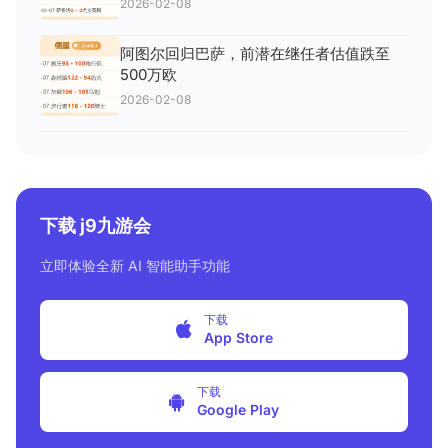
2026-02-08
阿图尔回归巴萨，前潜在继任者估值跌至
500万欧
2026-02-08
下载 j9九游会
立即体验全新 AI 智能助手功能
下载
App Store
下载
Google Play