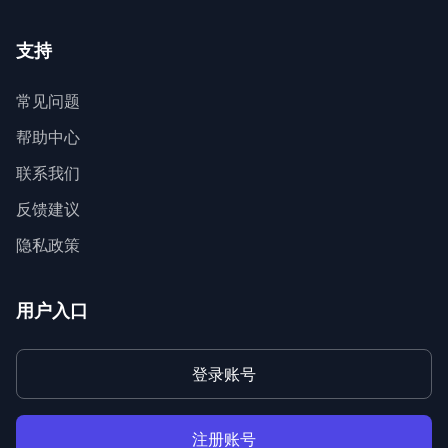
支持
常见问题
帮助中心
联系我们
反馈建议
隐私政策
用户入口
登录账号
注册账号