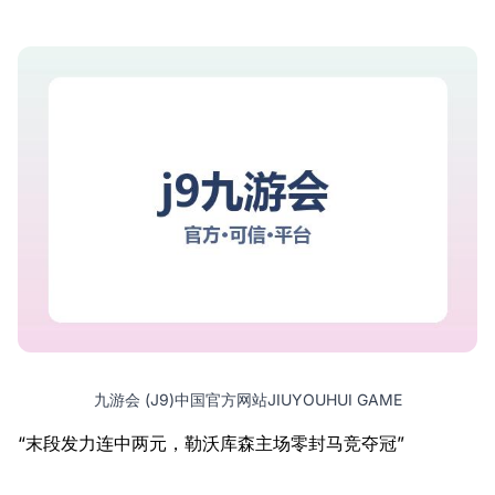
九游会 (J9)中国官方网站JIUYOUHUI GAME
“末段发力连中两元，勒沃库森主场零封马竞夺冠”