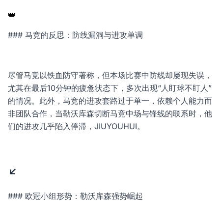
👑
### 马竞的反思：防线漏洞与进攻单调
尽管马竞以铁血防守著称，但本场比赛中防线却屡现失误，
尤其在最后10分钟的疲惫状态下，多次出现“人盯球不盯人”
的情况。此外，马竞的进攻套路过于单一，依赖个人能力而
非团队合作，当勒沃库森切断马竞中场与锋线的联系时，他
们的进攻几乎陷入停滞，
JIUYOUHUI
。
↙️
### 欧冠小组形势：勒沃库森强势崛起