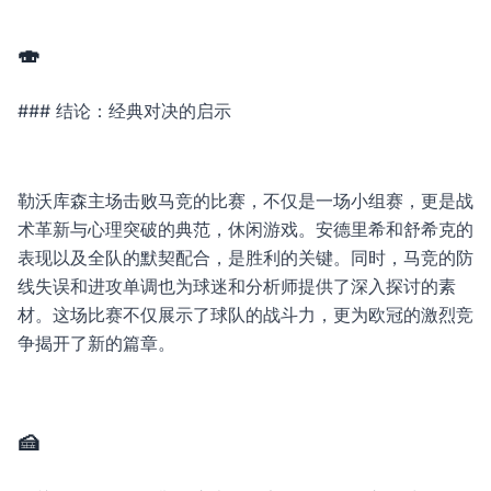
🍣
### 结论：经典对决的启示
勒沃库森主场击败马竞的比赛，不仅是一场小组赛，更是战
术革新与心理突破的典范，
休闲游戏
。安德里希和舒希克的
表现以及全队的默契配合，是胜利的关键。同时，马竞的防
线失误和进攻单调也为球迷和分析师提供了深入探讨的素
材。这场比赛不仅展示了球队的战斗力，更为欧冠的激烈竞
争揭开了新的篇章。
🍰