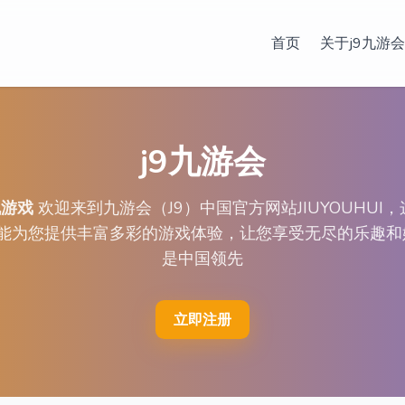
首页
关于j9九游
j9九游会
机游戏
欢迎来到九游会（J9）中国官方网站JIUYOUHU
为您提供丰富多彩的游戏体验，让您享受无尽的乐趣和娱
是中国领先
立即注册