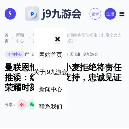
登录
注册
首
新闻
曼联恩情难舍，小麦拒绝将责任推诿：红魔全力支
页
中心
持，忠诚见证荣耀时刻！
网站首页
2026-01-05
596 阅读
j9九游会
新闻中心
曼联恩情难舍，小麦拒绝将责任
关于j9九游会
推诿：红魔全力支持，忠诚见证
荣耀时刻！
新闻中心
分享：
联系我们