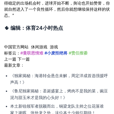
得稳定的出场机会时，进球开始不断，舆论也开始赞誉，你
就自然进入了一个良性循环，然后你就想继续保持这样的状
态。”
🌵 编辑：体育24小时热点
中国官方网站
休闲游戏
游戏
标签云：
#曼联恩情难
#小麦拒绝将
#责任推诿
上一篇
下一篇
最新文章：
《独家揭秘：海港转会悬念未解，周定洋成首选强援呼
声高！》
《鲁尼独家揭秘：圣诞盛宴上，烤肉不是我的菜，豌豆
泥与甜玉米才是我的心头好！》
本土新锐领军者脱颖而出，铜梁龙队主帅之位花落谁
家？谢晖、张外龙之外，这位本土少帅引期待！