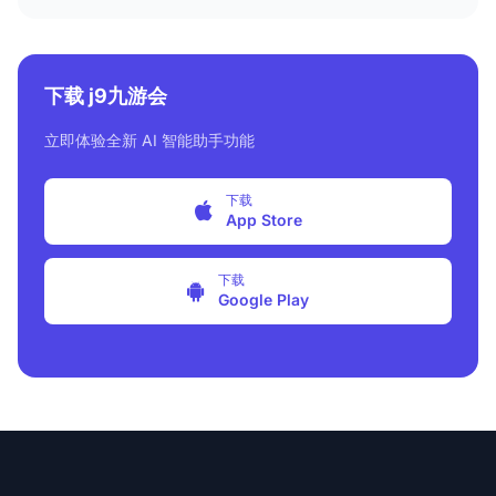
下载 j9九游会
立即体验全新 AI 智能助手功能
下载
App Store
下载
Google Play