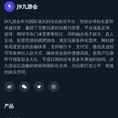
j9九游会
j9九游会作为国际顶尖的综合娱乐平台，凭借全球知名度和
卓越信誉，赢得了无数玩家的信赖与喜爱。平台涵盖足球、
篮球、网球等热门体育赛事投注，同时融合电子娱乐、真人
互动、彩票竞猜和棋牌游戏，满足玩家多样化需求。网站拥
有高度安全的金融体系，支持银行卡、支付宝、微信及虚拟
币等多种出入款方式，确保资金操作便捷高效。新用户注册
即可领取彩金大礼，节假日期间还有更多丰厚福利加码。j9
九游会以流畅的体验和国际化水准，为玩家打造公平、刺激
的娱乐空间。
产品