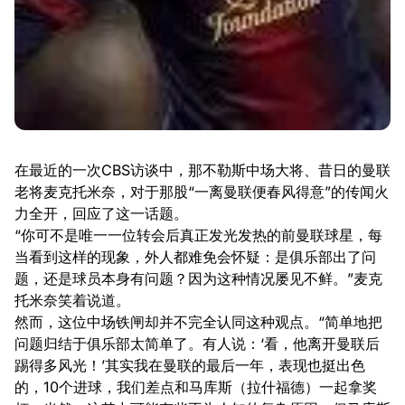
在最近的一次CBS访谈中，那不勒斯中场大将、昔日的曼联
老将麦克托米奈，对于那股“一离曼联便春风得意”的传闻火
力全开，回应了这一话题。
“你可不是唯一一位转会后真正发光发热的前曼联球星，每
当看到这样的现象，外人都难免会怀疑：是俱乐部出了问
题，还是球员本身有问题？因为这种情况屡见不鲜。”麦克
托米奈笑着说道。
然而，这位中场铁闸却并不完全认同这种观点。“简单地把
问题归结于俱乐部太简单了。有人说：‘看，他离开曼联后
踢得多风光！’其实我在曼联的最后一年，表现也挺出色
的，10个进球，我们差点和马库斯（拉什福德）一起拿奖