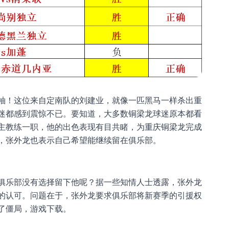
袖！这位来自定南队的刘建业，就像一匹黑马一样杀出重
迷都感到震惊不已。要知道，大多数铜梁龙球迷原本都看
主教练一职，他的出色表现有目共睹，为重庆铜梁龙完成
，张外龙也表示自己希望能继续留在俱乐部。
俱乐部没有选择留下他呢？据一些知情人士透露，张外龙
的认可。问题在于，张外龙要求俱乐部将新赛季的引援权
了僵局，
游戏下载
。