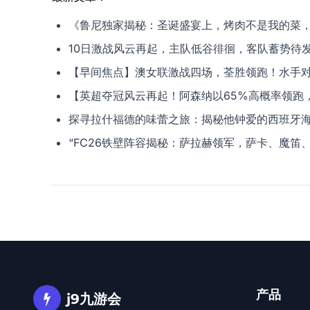
《鲁尼独家揭秘：圣诞盛宴上，烤肉不是我的菜
10日激战风云再起，主队低谷徘徊，客队蓄势待
【早间焦点】澳女联激战四场，荃胜领跑！水手
【英超夺冠风云再起！阿森纳以65%高概率领跑
探寻拉什福德的味蕾之旅：揭秘他钟爱的西班牙
“FC26铁壁阵容揭秘：萨拉赫领军，萨卡、魔笛
产品
j9九游会