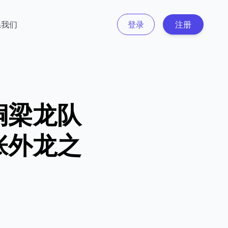
系我们
登录
注册
铜梁龙队
张外龙之