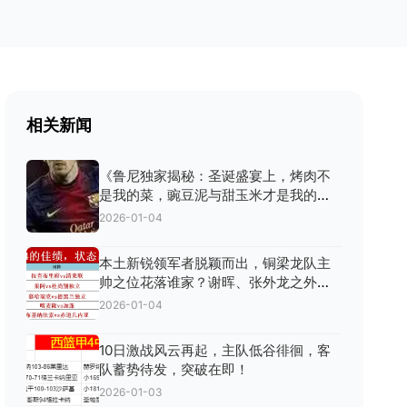
相关新闻
《鲁尼独家揭秘：圣诞盛宴上，烤肉不
是我的菜，豌豆泥与甜玉米才是我的心
头好！》
2026-01-04
本土新锐领军者脱颖而出，铜梁龙队主
帅之位花落谁家？谢晖、张外龙之外，
这位本土少帅引期待！
2026-01-04
10日激战风云再起，主队低谷徘徊，客
队蓄势待发，突破在即！
2026-01-03