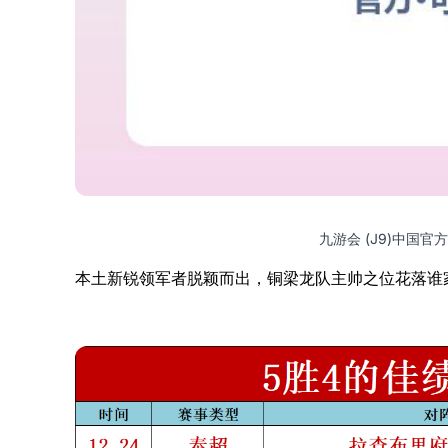
九游会 (J9)中国官方
本土新锐领军者脱颖而出，铜梁龙队主帅之位花落谁