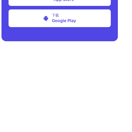
下载
Google Play