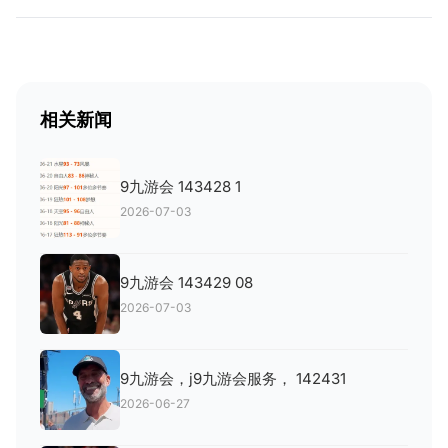
相关新闻
9九游会 143428 1
2026-07-03
9九游会 143429 08
2026-07-03
9九游会，j9九游会服务， 142431
2026-06-27