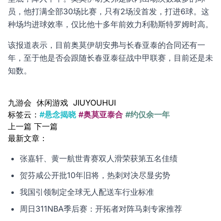
员，他打满全部30场比赛，只有2场没首发，打进6球。这
种场均进球效率，仅比他十多年前效力利勒斯特罗姆时高。
该报道表示，目前奥莫伊胡安弗与长春亚泰的合同还有一
年，至于他是否会跟随长春亚泰征战中甲联赛，目前还是未
知数。
九游会
休闲游戏
JIUYOUHUI
标签云：
#悬念揭晓
#奥莫亚泰合
#约仅余一年
上一篇
下一篇
最新文章：
张嘉轩、黄一航世青赛双人滑荣获第五名佳绩
贺芬咸公开批10年旧将，热刺对决尽显劣势
我国引领制定全球无人配送车行业标准
周日311NBA季后赛：开拓者对阵马刺专家推荐