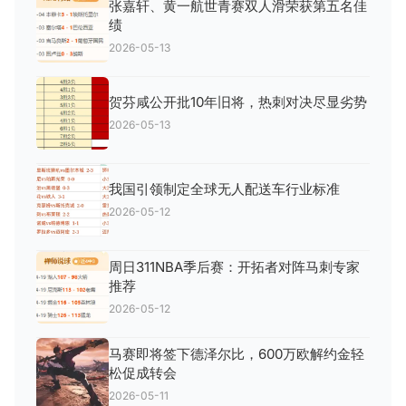
张嘉轩、黄一航世青赛双人滑荣获第五名佳
绩
2026-05-13
贺芬咸公开批10年旧将，热刺对决尽显劣势
2026-05-13
我国引领制定全球无人配送车行业标准
2026-05-12
周日311NBA季后赛：开拓者对阵马刺专家
推荐
2026-05-12
马赛即将签下德泽尔比，600万欧解约金轻
松促成转会
2026-05-11