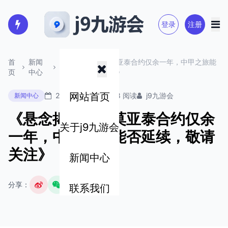
登录
注册
首
新闻
《悬念揭晓！奥莫亚泰合约仅余一年，中甲之旅能
页
中心
否延续，敬请关注》
网站首页
2026-05-15
038 阅读
j9九游会
新闻中心
《悬念揭晓！奥莫亚泰合约仅余
关于j9九游会
一年，中甲之旅能否延续，敬请
关注》
新闻中心
分享：
联系我们