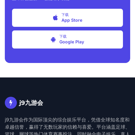
下载
App Store
下载
Google Play
j9九游会
j9九游会作为国际顶尖的综合娱乐平台，凭借全球知名度和
卓越信誉，赢得了无数玩家的信赖与喜爱。平台涵盖足球、
篮球、网球等热门体育赛事投注，同时融合电子娱乐、真人