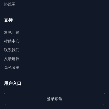
路线图
支持
常见问题
帮助中心
联系我们
反馈建议
隐私政策
用户入口
登录账号