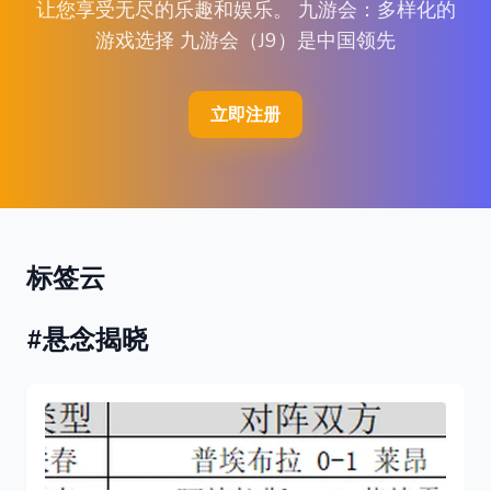
让您享受无尽的乐趣和娱乐。 九游会：多样化的
游戏选择 九游会（J9）是中国领先
立即注册
标签云
#悬念揭晓