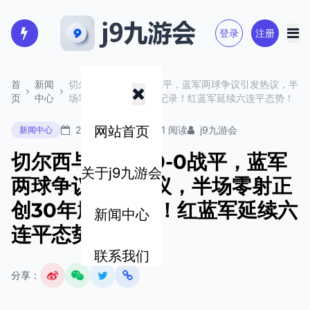
登录
注册
首
新闻
切尔西与利物浦0-0战平，蓝军两球争议引发热议，半
页
中心
场零射正创30年尴尬记录！红蓝军延续六连平态势！
网站首页
2026-04-09
831 阅读
j9九游会
新闻中心
切尔西与利物浦0-0战平，蓝军
关于j9九游会
两球争议引发热议，半场零射正
创30年尴尬记录！红蓝军延续六
新闻中心
连平态势！
联系我们
分享：