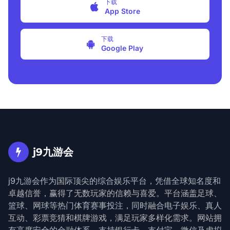
下载
App Store
下载
Google Play
j9九游会
j9九游会作为国际顶尖的综合娱乐平台，凭借全球知名度和
卓越信誉，赢得了无数玩家的信赖与喜爱。平台涵盖足球、
篮球、网球等热门体育赛事投注，同时融合电子娱乐、真人
互动、彩票竞猜和棋牌游戏，满足玩家多样化需求。网站拥
有高度安全的金融体系，支持银行卡、支付宝、微信及虚拟