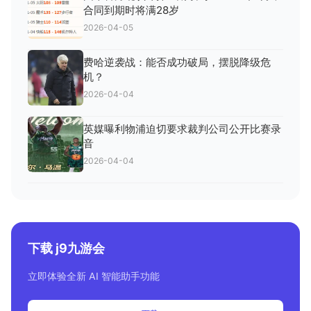
合同到期时将满28岁
2026-04-05
费哈逆袭战：能否成功破局，摆脱降级危
机？
2026-04-04
英媒曝利物浦迫切要求裁判公司公开比赛录
音
2026-04-04
下载 j9九游会
立即体验全新 AI 智能助手功能