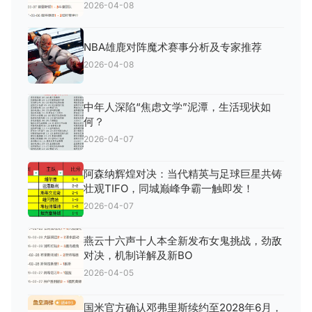
2026-04-08
NBA雄鹿对阵魔术赛事分析及专家推荐
2026-04-08
中年人深陷“焦虑文学”泥潭，生活现状如
何？
2026-04-07
阿森纳辉煌对决：当代精英与足球巨星共铸
壮观TIFO，同城巅峰争霸一触即发！
2026-04-07
燕云十六声十人本全新发布女鬼挑战，劲敌
对决，机制详解及新BO
2026-04-05
国米官方确认邓弗里斯续约至2028年6月，