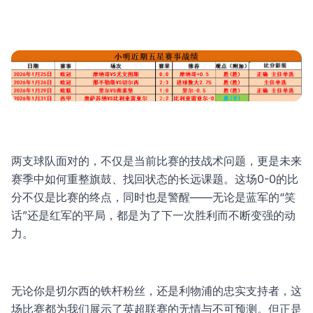
两支球队面对的，不仅是当前比赛的技战术问题，更是未来
赛季中如何重整旗鼓、找回状态的长远课题。这场0-0的比
分不仅是比赛的终点，同时也是警醒——无论是蓝军的“笑
话”还是红军的平局，都是为了下一次胜利而不断变强的动
力。
无论你是切尔西的铁杆粉丝，还是利物浦的忠实支持者，这
场比赛都为我们展示了英超联赛的无情与不可预测。但正是