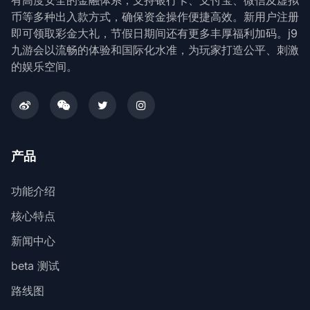
币等多种出入款方式，确保资金操作便捷高效。新用户注册
即可领取彩金大礼，节假日期间还有更多丰厚福利加码。j9
九游会以流畅的体验和国际化水准，为玩家打造公平、刺激
的娱乐空间。
产品
功能介绍
核心特点
新闻中心
beta 测试
路线图