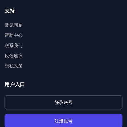
支持
常见问题
帮助中心
联系我们
反馈建议
隐私政策
用户入口
登录账号
注册账号