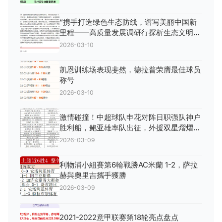
“携手打造绿色生态防线，谱写美丽中国新
里程——高质量发展调研行探析生态文明实
践”
2026-03-10
凯恩训练场表现斐然，德拉普荣膺最佳球员
称号
2026-03-10
激情碰撞！中超球队申花对阵日职强队神户
胜利船，鲍亚雄率队出征，外援双星熠熠生
辉，米内罗球场激情之战一触即发！
2026-03-09
利物浦小組賽第6輪戰勝AC米蘭 1-2，萨拉
赫與奧里吉攜手獲勝
2026-03-09
2021-2022意甲联赛第18轮亮点盘点