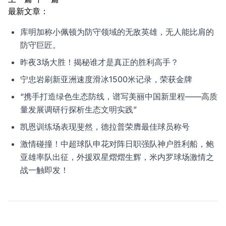
最新文章：
库明加称小佩顿为防守领域的无敌英雄，无人能比肩的
防守巨匠。
昨夜3场大胜！揭秘谁才是真正的胜利高手？
宁忠岩刷新亚洲速度滑冰1500米记录，荣获金牌
“携手打造绿色生态防线，谱写美丽中国新里程——高质
量发展调研行探析生态文明实践”
凯恩训练场表现斐然，德拉普荣膺最佳球员称号
激情碰撞！中超球队申花对阵日职强队神户胜利船，鲍
亚雄率队出征，外援双星熠熠生辉，米内罗球场激情之
战一触即发！