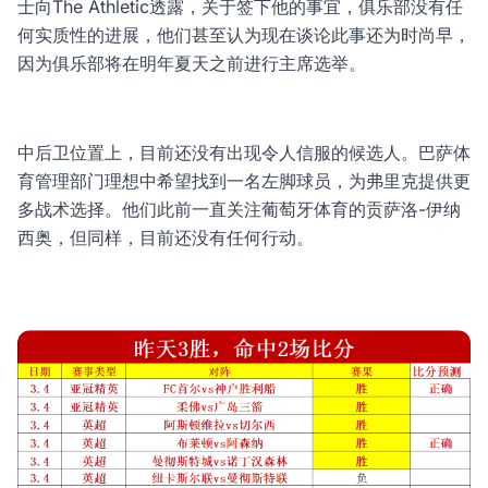
士向The Athletic透露，关于签下他的事宜，俱乐部没有任
何实质性的进展，他们甚至认为现在谈论此事还为时尚早，
因为俱乐部将在明年夏天之前进行主席选举。
中后卫位置上，目前还没有出现令人信服的候选人。巴萨体
育管理部门理想中希望找到一名左脚球员，为弗里克提供更
多战术选择。他们此前一直关注葡萄牙体育的贡萨洛-伊纳
西奥，但同样，目前还没有任何行动。