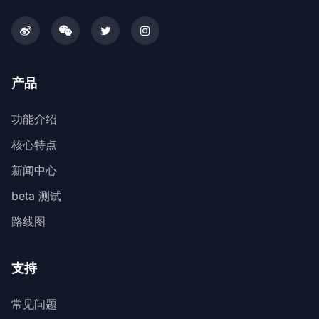
产品
功能介绍
核心特点
新闻中心
beta 测试
路线图
支持
常见问题