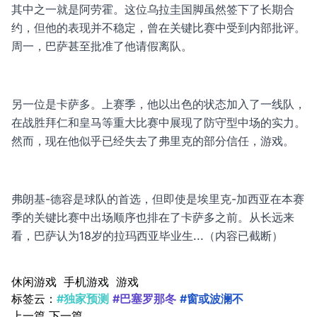
其中之一就是阿劳霍。这位乌拉圭国脚虽然签下了长期合
约，但他的表现并不稳定，曾在关键比赛中受到内部批评。
周一，巴萨甚至批准了他请假离队。
另一位是卡萨多。上赛季，他以出色的状态加入了一线队，
在战胜拜仁和皇马等重大比赛中展现了防守型中场的实力。
然而，现在他似乎已经失去了弗里克的部分信任，
游戏
。
弗朗基-德容是球队的首选，但即使是埃里克-加西亚在本赛
季的关键比赛中出场顺序也排在了卡萨多之前。从长远来
看，巴萨认为18岁的拉玛西亚毕业生...（内容已截断）
休闲游戏
手机游戏
游戏
标签云：
#独家预测
#巴塞罗那冬
#窗或波澜不
上一篇
下一篇