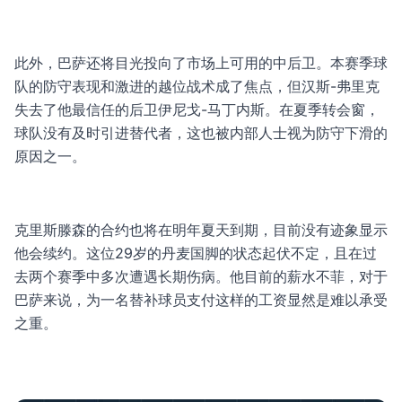
此外，巴萨还将目光投向了市场上可用的中后卫。本赛季球
队的防守表现和激进的越位战术成了焦点，但汉斯-弗里克
失去了他最信任的后卫伊尼戈-马丁内斯。在夏季转会窗，
球队没有及时引进替代者，这也被内部人士视为防守下滑的
原因之一。
克里斯滕森的合约也将在明年夏天到期，目前没有迹象显示
他会续约。这位29岁的丹麦国脚的状态起伏不定，且在过
去两个赛季中多次遭遇长期伤病。他目前的薪水不菲，对于
巴萨来说，为一名替补球员支付这样的工资显然是难以承受
之重。