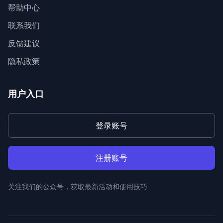
帮助中心
联系我们
反馈建议
隐私政策
用户入口
登录账号
注册账号
关注我们的公众号，获取最新活动和使用技巧