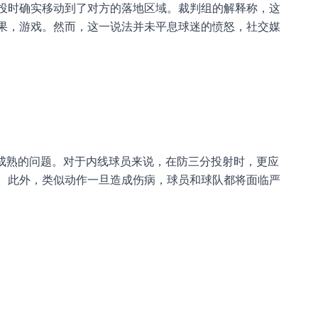
投时确实移动到了对方的落地区域。裁判组的解释称，这
果，
游戏
。然而，这一说法并未平息球迷的愤怒，社交媒
不成熟的问题。对于内线球员来说，在防三分投射时，更应
。此外，类似动作一旦造成伤病，球员和球队都将面临严