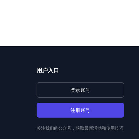
用户入口
登录账号
注册账号
关注我们的公众号，获取最新活动和使用技巧