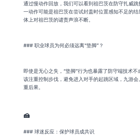
通过慢动作回放，我们可以看到祖巴茨在防守扎威跳
一动作可能是祖巴茨在尝试封盖时位置感知不足的结
体上对祖巴茨的谴责声浪不断。
### 职业球员为何必须远离“垫脚”？
即使是无心之失，“垫脚”行为也暴露了防守端技术
该注重控制步伐，避免进入对手的起跳区域，
九游会
重后果。
🍰
### 球迷反应：保护球员成共识