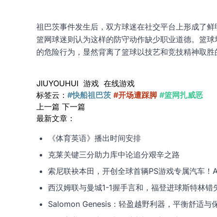
祖巴茨事件发生后，双方球迷在社交平台上形成了鲜
篮网球迷则认为这样的防守动作缺少职业道德。篮球
的危险行为，显然背离了篮球以技艺和竞技精神取胜
JIUYOUHUI
游戏
在线游戏
标签云：
#快船祖巴茨
#开场遭踩脚
#篮网扎威恶
上一篇
下一篇
最新文章：
《体育英语》播出时间安排
克莱关键三分助力库中论追分艰辛之路
索尼联袂本田，开创全球首辆PS游戏专属汽车！Af
西汉姆联与曼城1-1握手言和，福登进球斯特林错
Salomon Genesis：轻盈越野利器，平衡舒