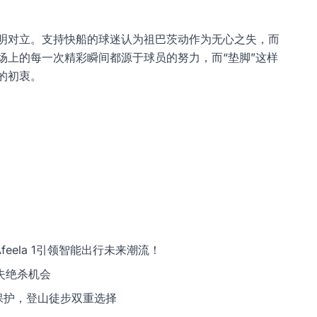
明对立。支持快船的球迷认为祖巴茨动作为无心之失，而
场上的每一次精彩瞬间都源于球员的努力，而“垫脚”这样
的初衷。
eela 1引领智能出行未来潮流！
失绝杀机会
适与保护，登山徒步双重选择