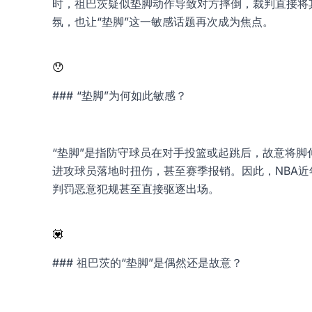
时，祖巴茨疑似垫脚动作导致对方摔倒，裁判直接将
氛，也让“垫脚”这一敏感话题再次成为焦点。
😯
### “垫脚”为何如此敏感？
“垫脚”是指防守球员在对手投篮或起跳后，故意将
进攻球员落地时扭伤，甚至赛季报销。因此，NBA近
判罚恶意犯规甚至直接驱逐出场。
💟
### 祖巴茨的“垫脚”是偶然还是故意？