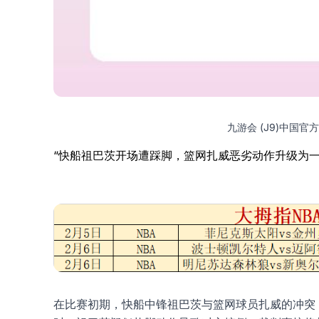
九游会 (J9)中国官方
“快船祖巴茨开场遭踩脚，篮网扎威恶劣动作升级为一
在比赛初期，快船中锋祖巴茨与篮网球员扎威的冲突