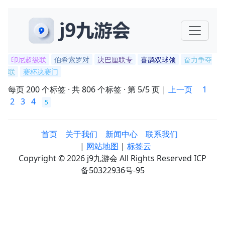
印尼超级联
伯希索罗对
决巴厘联专
喜鹊双球领
奋力争夺
联
赛杯决赛门
每页 200 个标签 · 共 806 个标签 · 第 5/5 页 |
上一页
1
2
3
4
5
首页
关于我们
新闻中心
联系我们
|
网站地图
|
标签云
Copyright © 2026 j9九游会 All Rights Reserved ICP
备50322936号-95