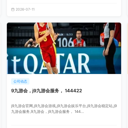
2026-07-11
公司动态
9九游会，j9九游会服务， 144422
j9九游会官网,j9九游会游戏,j9九游会娱乐平台,j9九游会稳定站,j9
九游会服务,9九游会，j9九游会服务， 144...