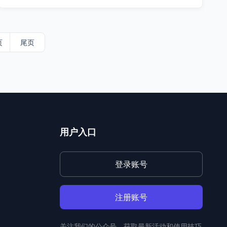
页
尾页
用户入口
登录账号
注册账号
关注我们的公众号，获取最新活动和使用技巧