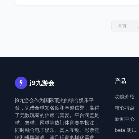
首页
产品
j9九游会
功能介绍
j9九游会作为国际顶尖的综合娱乐平
台，凭借全球知名度和卓越信誉，赢得
核心特点
了无数玩家的信赖与喜爱。平台涵盖足
新闻中心
球、篮球、网球等热门体育赛事投注，
同时融合电子娱乐、真人互动、彩票竞
beta 测试
猜和棋牌游戏，满足玩家多样化需求。