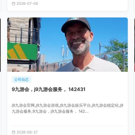
2026-07-06
公司动态
9九游会，j9九游会服务， 142431
j9九游会官网,j9九游会游戏,j9九游会娱乐平台,j9九游会稳定站,j9
九游会服务,9九游会，j9九游会服务， 142...
2026-06-27