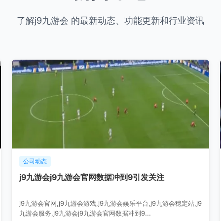
了解j9九游会 的最新动态、功能更新和行业资讯
公司动态
j9九游会j9九游会官网数据冲到9引发关注
j9九游会官网,j9九游会游戏,j9九游会娱乐平台,j9九游会稳定站,j9
九游会服务,j9九游会j9九游会官网数据冲到9...