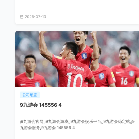
2026-07-13
公司动态
9九游会 145556 4
j9九游会官网,j9九游会游戏,j9九游会娱乐平台,j9九游会稳定站,j9
九游会服务,9九游会 145556 4