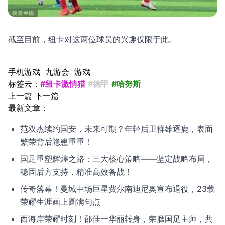
截至目前，纽卡对这两位球员的兴趣仅限于此。
手机游戏
九游会
游戏
标签云：
#纽卡激情猎
#德甲
#哈努斯
上一篇
下一篇
最新文章：
范双杰续约国安，未来可期？年轻后卫群雄逐鹿，表面
繁荣背后隐患重重！
国足重塑辉煌之路：三大核心策略——坚定战略布局，
稳固后方支持，精准高效备战！
传奇落幕！曼城中场巨星费尔南迪尼奥宣布退役，23载
荣耀生涯画上圆满句点
西海岸荣耀时刻！邵佳一华丽转身，荣膺国足主帅，共