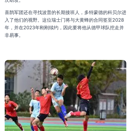
喜鹊军团还在寻找波普的长期接班人，多特蒙德的科贝尔进
入了他们的视野。这位瑞士门将与大黄蜂的合同签至2028
年，并在2023年刚刚续约，因此要将他从德甲球队挖走并
非易事。