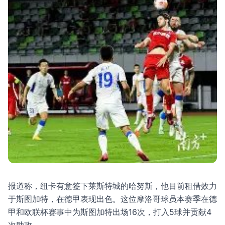
报道称，纽卡有意签下莱斯特城的哈努斯，他目前租借效力
于斯图加特，在德甲表现出色。这位摩洛哥球员本赛季在德
甲和欧联杯赛事中为斯图加特出场16次，打入5球并贡献4
次助攻。