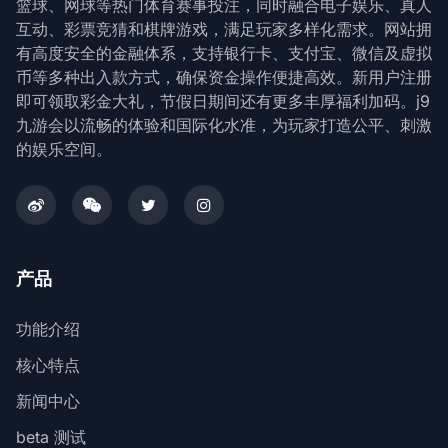
篮球、网球等热门体育赛事投注，同时融合电子娱乐、真人
互动、彩票竞猜和棋牌游戏，满足玩家多样化需求。网站拥
有高度安全的金融体系，支持银行卡、支付宝、微信及虚拟
币等多种出入款方式，确保资金操作便捷高效。新用户注册
即可领取彩金大礼，节假日期间还有更多丰厚福利加码。j9
九游会以流畅的体验和国际化水准，为玩家打造公平、刺激
的娱乐空间。
产品
功能介绍
核心特点
新闻中心
beta 测试