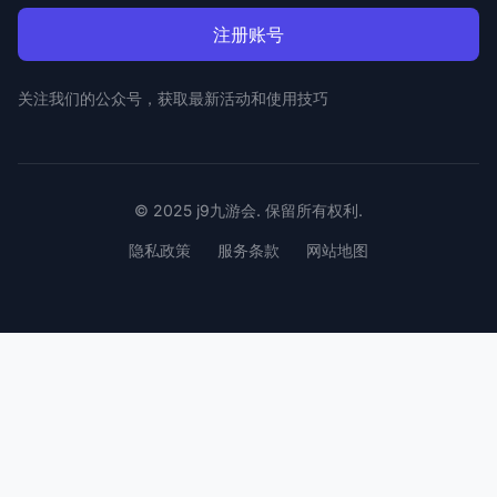
注册账号
关注我们的公众号，获取最新活动和使用技巧
© 2025 j9九游会. 保留所有权利.
隐私政策
服务条款
网站地图