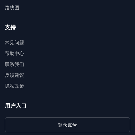
路线图
支持
常见问题
帮助中心
联系我们
反馈建议
隐私政策
用户入口
登录账号