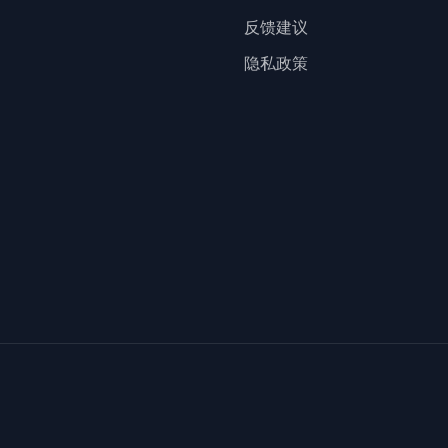
反馈建议
隐私政策