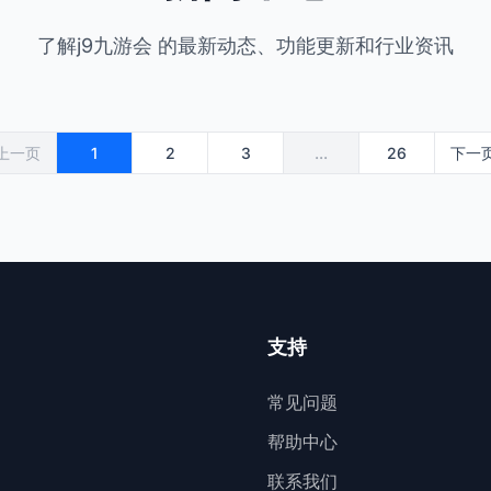
了解j9九游会 的最新动态、功能更新和行业资讯
上一页
1
2
3
...
26
下一
支持
常见问题
帮助中心
联系我们