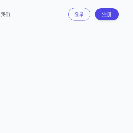
系我们
登录
注册