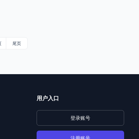
页
尾页
用户入口
登录账号
注册账号