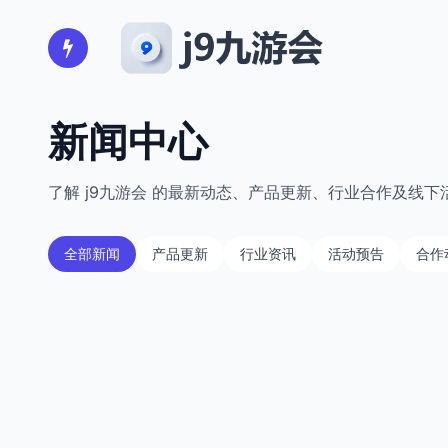
新闻中心
了解 j9九游会 的最新动态、产品更新、行业合作及线下
全部新闻
产品更新
行业资讯
活动预告
合作