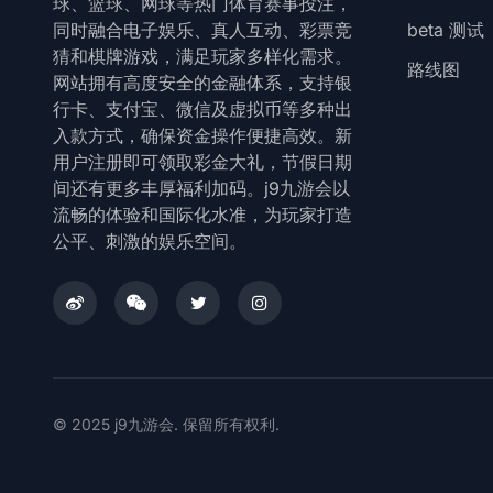
球、篮球、网球等热门体育赛事投注，
同时融合电子娱乐、真人互动、彩票竞
beta 测试
猜和棋牌游戏，满足玩家多样化需求。
路线图
网站拥有高度安全的金融体系，支持银
行卡、支付宝、微信及虚拟币等多种出
入款方式，确保资金操作便捷高效。新
用户注册即可领取彩金大礼，节假日期
间还有更多丰厚福利加码。j9九游会以
流畅的体验和国际化水准，为玩家打造
公平、刺激的娱乐空间。
© 2025 j9九游会. 保留所有权利.