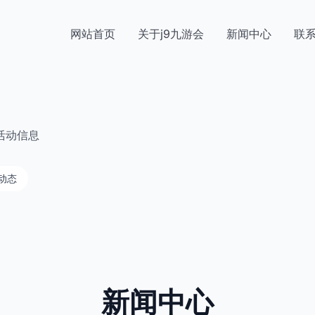
网站首页
关于j9九游会
新闻中心
联
活动信息
动态
新闻中心