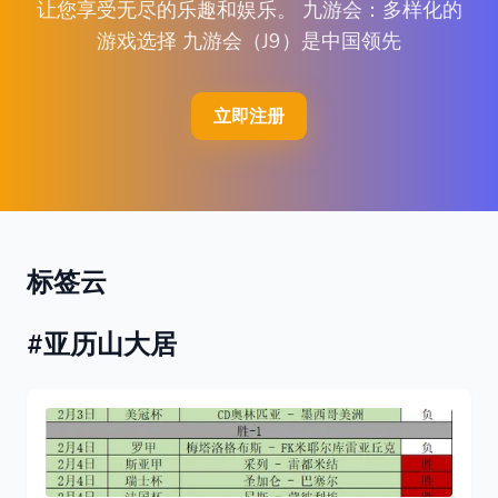
让您享受无尽的乐趣和娱乐。 九游会：多样化的
游戏选择 九游会（J9）是中国领先
立即注册
标签云
#亚历山大居