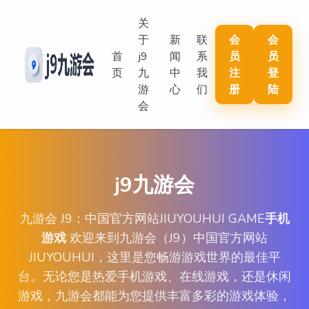
关
于
新
联
会
会
首
j9
闻
系
员
员
页
九
中
我
注
登
游
心
们
册
陆
会
j9九游会
九游会 J9：中国官方网站JIUYOUHUI GAME
手机
游戏
欢迎来到九游会（J9）中国官方网站
JIUYOUHUI，这里是您畅游游戏世界的最佳平
台。无论您是热爱手机游戏、在线游戏，还是休闲
游戏，九游会都能为您提供丰富多彩的游戏体验，