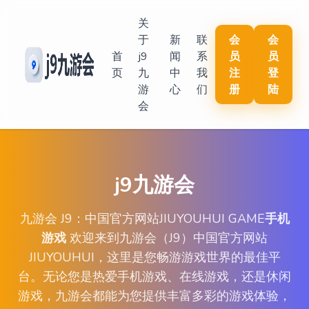
关
于
新
联
会
会
首
j9
闻
系
员
员
页
九
中
我
注
登
游
心
们
册
陆
会
j9九游会
九游会 J9：中国官方网站JIUYOUHUI GAME
手机
游戏
欢迎来到九游会（J9）中国官方网站
JIUYOUHUI，这里是您畅游游戏世界的最佳平
台。无论您是热爱手机游戏、在线游戏，还是休闲
游戏，九游会都能为您提供丰富多彩的游戏体验，