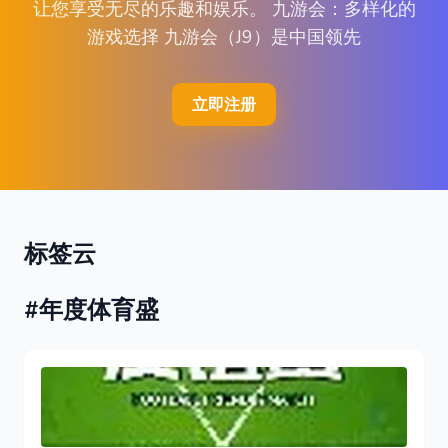
让您享受无尽的乐趣和娱乐。 九游会：多样化的
游戏选择 九游会（J9）是中国领先
立即注册
标签云
#年度体育盛