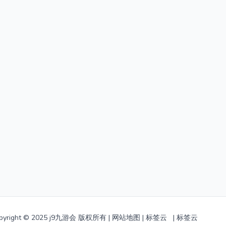
pyright © 2025
j9九游会
版权所有 |
网站地图
|
标签云
|
标签云