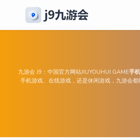
九游会 J9：中国官方网站JIUYOUHUI GAME
手
手机游戏、在线游戏，还是休闲游戏，九游会都能