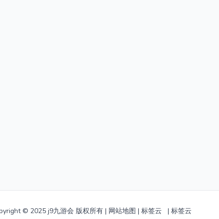
pyright © 2025
j9九游会
版权所有 |
网站地图
|
标签云
|
标签云