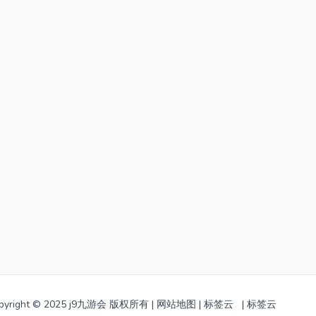
pyright © 2025
j9九游会
版权所有 |
网站地图
|
标签云
|
标签云