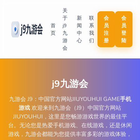
关
于
新
联
会
会
首
j9
闻
系
员
员
页
九
中
我
注
登
游
心
们
册
陆
会
j9九游会
九游会 J9：中国官方网站JIUYOUHUI GAME
手机
游戏
欢迎来到九游会（J9）中国官方网站
JIUYOUHUI，这里是您畅游游戏世界的最佳平
台。无论您是热爱手机游戏、在线游戏，还是休闲
游戏，九游会都能为您提供丰富多彩的游戏体验，