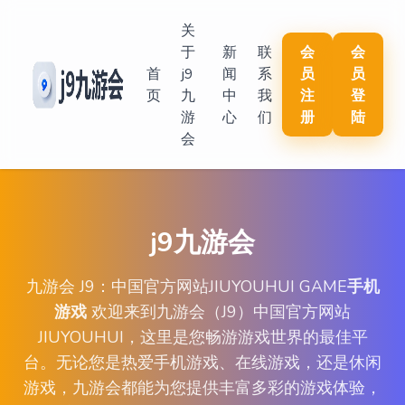
关
于
新
联
会
会
首
j9
闻
系
员
员
页
九
中
我
注
登
游
心
们
册
陆
会
j9九游会
九游会 J9：中国官方网站JIUYOUHUI GAME
手机
游戏
欢迎来到九游会（J9）中国官方网站
JIUYOUHUI，这里是您畅游游戏世界的最佳平
台。无论您是热爱手机游戏、在线游戏，还是休闲
游戏，九游会都能为您提供丰富多彩的游戏体验，