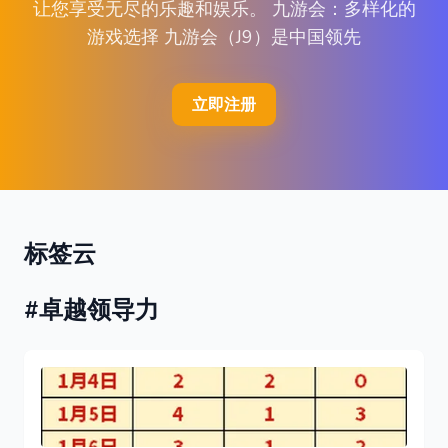
让您享受无尽的乐趣和娱乐。 九游会：多样化的
游戏选择 九游会（J9）是中国领先
立即注册
标签云
#卓越领导力