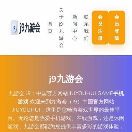
关
于
新
联
会
会
首
j9
闻
系
员
员
页
九
中
我
注
登
游
心
们
册
陆
会
j9九游会
九游会 J9：中国官方网站JIUYOUHUI GAME
手机
游戏
欢迎来到九游会（J9）中国官方网站
JIUYOUHUI，这里是您畅游游戏世界的最佳平
台。无论您是热爱手机游戏、在线游戏，还是休闲
游戏，九游会都能为您提供丰富多彩的游戏体验，