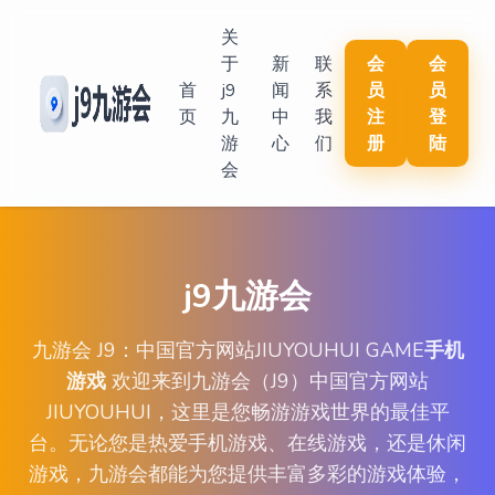
关
于
新
联
会
会
首
j9
闻
系
员
员
页
九
中
我
注
登
游
心
们
册
陆
会
j9九游会
九游会 J9：中国官方网站JIUYOUHUI GAME
手机
游戏
欢迎来到九游会（J9）中国官方网站
JIUYOUHUI，这里是您畅游游戏世界的最佳平
台。无论您是热爱手机游戏、在线游戏，还是休闲
游戏，九游会都能为您提供丰富多彩的游戏体验，