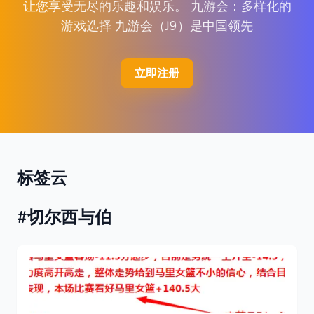
让您享受无尽的乐趣和娱乐。 九游会：多样化的
游戏选择 九游会（J9）是中国领先
立即注册
标签云
#切尔西与伯